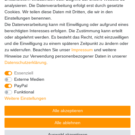
Hinweise zur Batterieentsorgung
analysieren. Die Datenverarbeitung erfolgt erst durch gesetzte
Im Zusammenhang mit dem Vertrieb von Batterien oder mit
Cookies. Wir teilen diese Daten mit Dritten, die wir in den
der Lieferung von Geräten, die Batterien enthalten, sind wir
Einstellungen benennen.
verpflichtet, Sie auf folgendes hinzuweisen:
Die Datenverarbeitung kann mit Einwilligung oder aufgrund eines
Sie sind zur Rückgabe gebrauchter Batterien als Endnutzer
berechtigten Interesses erfolgen. Die Zustimmung kann erteilt
gesetzlich verpflichtet. Sie können Altbatterien, die wir als
oder abgelehnt werden. Es besteht das Recht, nicht einzuwilligen
Neubatterien im Sortiment führen oder geführt haben,
und die Einwilligung zu einem späteren Zeitpunkt zu ändern oder
unentgeltlich an unserem Versandlager (Versandadresse)
zu widerrufen. Beachten Sie unser
Impressum
und weitere
zurückgeben. Die auf den Batterien abgebildeten Symbole
Hinweise zur Verwendung personenbezogener Daten in unserer
haben folgende Bedeutung:
Daten­schutz­erklärung
.
Das Symbol der durchgekreuzten Mülltonne bedeutet, dass
die Batterie nicht in den Hausmüll gegeben werden darf.
Essenziell
Pb = Batterie enthält mehr als 0,004 Masseprozent Blei
Externe Medien
Cd = Batterie enthält mehr als 0,002 Masseprozent
PayPal
Cadmium
Funktional
Hg = Batterie enthält mehr als 0,0005 Masseprozent
Weitere Einstellungen
Quecksilber.
Alle akzeptieren
Bitte beachten Sie die vorstehenden Hinweise.
Alle ablehnen
Auswahl akzeptieren