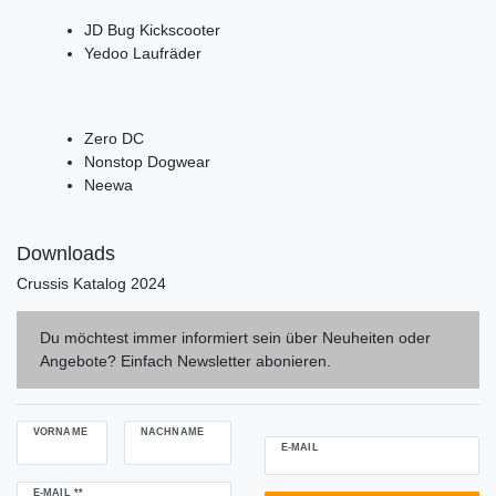
JD Bug Kickscooter
Yedoo Laufräder
Zero DC
Nonstop Dogwear
Neewa
Downloads
Crussis Katalog 2024
Du möchtest immer informiert sein über Neuheiten oder
Angebote? Einfach Newsletter abonieren.
VORNAME
NACHNAME
E-MAIL
Newsletter
E-MAIL **