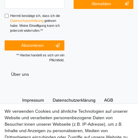
Newsletter-
Abmelden
Honig
Abmeldung
Honig
Hiermit bestätige ich, dass ich die
Daten­schutz­erklärung
gelesen
habe. Meine Einwilligung kann ich
jederzeit widerrufen.**
Abonnieren
** Hierbei handelt es sich um ein
Pflichtfeld.
Über uns
Impressum
Daten­schutz­erklärung
AGB
Wir verwenden Cookies und ähnliche Technologien auf unserer
Website und verarbeiten personenbezogene Daten von
Widerrufs­recht
Kontakt
Vertrag widerrufen
Besucher:innen unserer Webseite (z.B. IP-Adresse), um z.B.
Inhalte und Anzeigen zu personalisieren, Medien von
Drittanbietern einzubinden oder Zugriffe auf unsere Website zu