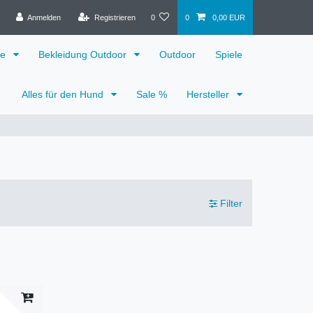
Anmelden
Registrieren
0
0
0,00 EUR
ge
Bekleidung Outdoor
Outdoor
Spiele
Alles für den Hund
Sale %
Hersteller
Filter