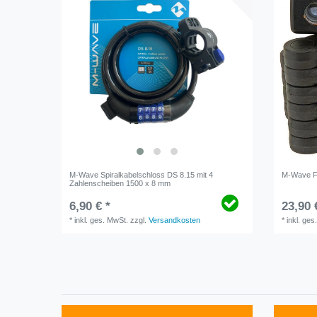
M-Wave Spiralkabelschloss DS 8.15 mit 4
M-Wave F 
Zahlenscheiben 1500 x 8 mm
6,90 € *
23,90 
*
inkl. ges. MwSt.
zzgl.
Versandkosten
*
inkl. ges