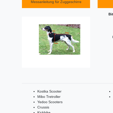
Messanleitung für Zuggeschirre
Bi
Kostka Scooter
Mibo Tretroller
Yedoo Scooters
Crussis
Kickbike