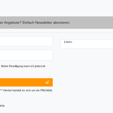
er Angebote? Einfach Newsletter abonieren.
E-MAIL
Newsletter-
Abmeldung
Honig
Meine Einwilligung kann ich jederzeit
** Hierbei handelt es sich um ein Pflichtfeld.
uns