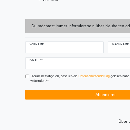
Du möchtest immer informiert sein über Neuheiten od
VORNAME
NACHNAME
Newsletter
E-MAIL **
Honig
Hiermit bestätige ich, dass ich die
Daten­schutz­erklärung
gelesen habe. 
widerrufen.**
Abonnieren
Über 