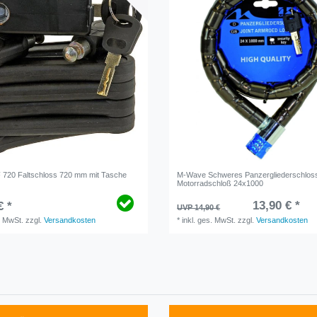
720 Faltschloss 720 mm mit Tasche
M-Wave Schweres Panzergliederschlos
Motorradschloß 24x1000
13,90 € *
€ *
UVP 14,90 €
. MwSt.
zzgl.
Versandkosten
*
inkl. ges. MwSt.
zzgl.
Versandkosten