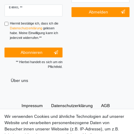
Newsletter
E-MAIL **
Newsletter-
Abmelden
Honig
Abmeldung
Honig
Hiermit bestätige ich, dass ich die
Daten­schutz­erklärung
gelesen
habe. Meine Einwilligung kann ich
jederzeit widerrufen.**
Abonnieren
** Hierbei handelt es sich um ein
Pflichtfeld.
Über uns
Impressum
Daten­schutz­erklärung
AGB
Wir verwenden Cookies und ähnliche Technologien auf unserer
Website und verarbeiten personenbezogene Daten von
Widerrufs­recht
Kontakt
Vertrag widerrufen
Besucher:innen unserer Webseite (z.B. IP-Adresse), um z.B.