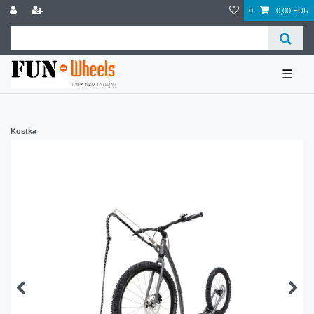
0
0,00 EUR
☰
Kostka