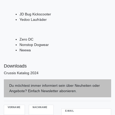
JD Bug Kickscooter
Yedoo Laufräder
Zero DC
Nonstop Dogwear
Neewa
Downloads
Crussis Katalog 2024
Du möchtest immer informiert sein über Neuheiten oder
Angebote? Einfach Newsletter abonieren.
VORNAME
NACHNAME
E-MAIL