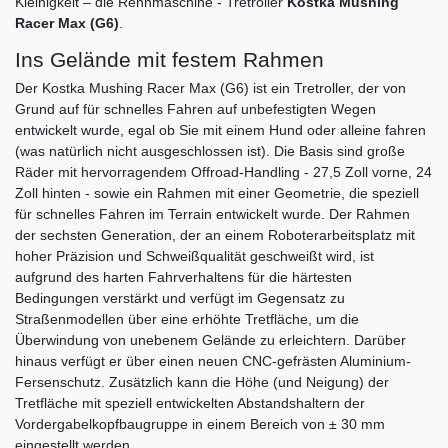
Kleinigkeit – die Rennmaschine - Tretroller
Kostka Mushing
Racer Max (G6)
.
Ins Gelände mit festem Rahmen
Der Kostka Mushing Racer Max (G6) ist ein Tretroller, der von
Grund auf für schnelles Fahren auf unbefestigten Wegen
entwickelt wurde, egal ob Sie mit einem Hund oder alleine fahren
(was natürlich nicht ausgeschlossen ist). Die Basis sind große
Räder mit hervorragendem Offroad-Handling - 27,5 Zoll vorne, 24
Zoll hinten - sowie ein Rahmen mit einer Geometrie, die speziell
für schnelles Fahren im Terrain entwickelt wurde. Der Rahmen
der sechsten Generation, der an einem Roboterarbeitsplatz mit
hoher Präzision und Schweißqualität geschweißt wird, ist
aufgrund des harten Fahrverhaltens für die härtesten
Bedingungen verstärkt und verfügt im Gegensatz zu
Straßenmodellen über eine erhöhte Tretfläche, um die
Überwindung von unebenem Gelände zu erleichtern. Darüber
hinaus verfügt er über einen neuen CNC-gefrästen Aluminium-
Fersenschutz. Zusätzlich kann die Höhe (und Neigung) der
Tretfläche mit speziell entwickelten Abstandshaltern der
Vordergabelkopfbaugruppe in einem Bereich von ± 30 mm
eingestellt werden.