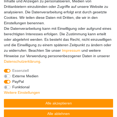
Inhalte und Anzeigen zu personalisieren, Medien von
Drittanbietern einzubinden oder Zugriffe auf unsere Website zu
Hinweise zur Batterieentsorgung
analysieren. Die Datenverarbeitung erfolgt erst durch gesetzte
Im Zusammenhang mit dem Vertrieb von Batterien oder mit
Cookies. Wir teilen diese Daten mit Dritten, die wir in den
der Lieferung von Geräten, die Batterien enthalten, sind wir
Einstellungen benennen.
verpflichtet, Sie auf folgendes hinzuweisen:
Die Datenverarbeitung kann mit Einwilligung oder aufgrund eines
Sie sind zur Rückgabe gebrauchter Batterien als Endnutzer
berechtigten Interesses erfolgen. Die Zustimmung kann erteilt
gesetzlich verpflichtet. Sie können Altbatterien, die wir als
oder abgelehnt werden. Es besteht das Recht, nicht einzuwilligen
Neubatterien im Sortiment führen oder geführt haben,
und die Einwilligung zu einem späteren Zeitpunkt zu ändern oder
unentgeltlich an unserem Versandlager (Versandadresse)
zu widerrufen. Beachten Sie unser
Impressum
und weitere
zurückgeben. Die auf den Batterien abgebildeten Symbole
Hinweise zur Verwendung personenbezogener Daten in unserer
haben folgende Bedeutung:
Daten­schutz­erklärung
.
Das Symbol der durchgekreuzten Mülltonne bedeutet, dass
die Batterie nicht in den Hausmüll gegeben werden darf.
Essenziell
Pb = Batterie enthält mehr als 0,004 Masseprozent Blei
Externe Medien
Cd = Batterie enthält mehr als 0,002 Masseprozent
PayPal
Cadmium
Funktional
Hg = Batterie enthält mehr als 0,0005 Masseprozent
Weitere Einstellungen
Quecksilber.
Alle akzeptieren
Bitte beachten Sie die vorstehenden Hinweise.
Alle ablehnen