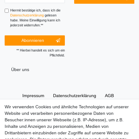
Honig
Abmeldung
Honig
Hiermit bestätige ich, dass ich die
Daten­schutz­erklärung
gelesen
habe. Meine Einwilligung kann ich
jederzeit widerrufen.**
Abonnieren
** Hierbei handelt es sich um ein
Pflichtfeld.
Über uns
Impressum
Daten­schutz­erklärung
AGB
Wir verwenden Cookies und ähnliche Technologien auf unserer
Website und verarbeiten personenbezogene Daten von
Widerrufs­recht
Kontakt
Vertrag widerrufen
Besucher:innen unserer Webseite (z.B. IP-Adresse), um z.B.
Inhalte und Anzeigen zu personalisieren, Medien von
Drittanbietern einzubinden oder Zugriffe auf unsere Website zu
Hinweise zur Batterieentsorgung