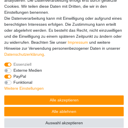
analysieren. Die Datenverarbeitung erfolgt erst durch gesetzte
Im Zusammenhang mit dem Vertrieb von Batterien oder mit
Cookies. Wir teilen diese Daten mit Dritten, die wir in den
der Lieferung von Geräten, die Batterien enthalten, sind wir
Einstellungen benennen.
verpflichtet, Sie auf folgendes hinzuweisen:
Die Datenverarbeitung kann mit Einwilligung oder aufgrund eines
Sie sind zur Rückgabe gebrauchter Batterien als Endnutzer
berechtigten Interesses erfolgen. Die Zustimmung kann erteilt
gesetzlich verpflichtet. Sie können Altbatterien, die wir als
oder abgelehnt werden. Es besteht das Recht, nicht einzuwilligen
Neubatterien im Sortiment führen oder geführt haben,
und die Einwilligung zu einem späteren Zeitpunkt zu ändern oder
unentgeltlich an unserem Versandlager (Versandadresse)
zu widerrufen. Beachten Sie unser
Impressum
und weitere
zurückgeben. Die auf den Batterien abgebildeten Symbole
Hinweise zur Verwendung personenbezogener Daten in unserer
haben folgende Bedeutung:
Daten­schutz­erklärung
.
Das Symbol der durchgekreuzten Mülltonne bedeutet, dass
die Batterie nicht in den Hausmüll gegeben werden darf.
Essenziell
Pb = Batterie enthält mehr als 0,004 Masseprozent Blei
Externe Medien
Cd = Batterie enthält mehr als 0,002 Masseprozent
PayPal
Cadmium
Funktional
Hg = Batterie enthält mehr als 0,0005 Masseprozent
Weitere Einstellungen
Quecksilber.
Alle akzeptieren
Bitte beachten Sie die vorstehenden Hinweise.
Alle ablehnen
Auswahl akzeptieren