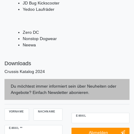
JD Bug Kickscooter
Yedoo Laufräder
Zero DC
Nonstop Dogwear
Neewa
Downloads
Crussis Katalog 2024
Du möchtest immer informiert sein über Neuheiten oder
Angebote? Einfach Newsletter abonieren.
VORNAME
NACHNAME
E-MAIL
Newsletter
E-MAIL **
Newsletter-
Abmelden