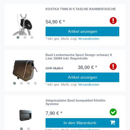
KOSTKA TWIN III S TASCHE RAHMENTASCHE
54,90 € *
Artikel anzeigen
*
inkl. ges. MwSt.
zzgl.
Versandkosten
Basil Lenkertasche Sport Design schwarz 8
Liter 16069 inkl. Regenhülle
38,00 € *
UVP 49,90 €
Artikel anzeigen
*
inkl. ges. MwSt.
zzgl.
Versandkosten
Adapterplatte Basil kompatibel Klickfix-
Systeme
7,90 € *
In den Warenkorb