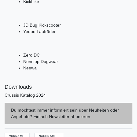
Kickbike
JD Bug Kickscooter
Yedoo Laufräder
Zero DC
Nonstop Dogwear
Neewa
Downloads
Crussis Katalog 2024
Du möchtest immer informiert sein über Neuheiten oder
Angebote? Einfach Newsletter abonieren.
VORNAME
NACHNAME