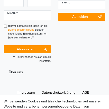
E-MAIL
Newsletter
E-MAIL **
Newsletter-
Abmelden
Honig
Abmeldung
Honig
Hiermit bestätige ich, dass ich die
Daten­schutz­erklärung
gelesen
habe. Meine Einwilligung kann ich
jederzeit widerrufen.**
Abonnieren
** Hierbei handelt es sich um ein
Pflichtfeld.
Über uns
Impressum
Daten­schutz­erklärung
AGB
Wir verwenden Cookies und ähnliche Technologien auf unserer
Website und verarbeiten personenbezogene Daten von
Widerrufs­recht
Kontakt
Vertrag widerrufen