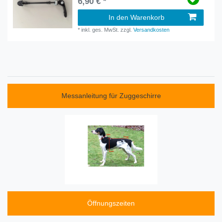
6,90 € *
In den Warenkorb
*
inkl. ges. MwSt.
zzgl.
Versandkosten
Messanleitung für Zuggeschirre
Öffnungszeiten