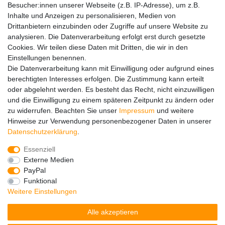
Besucher:innen unserer Webseite (z.B. IP-Adresse), um z.B.
Inhalte und Anzeigen zu personalisieren, Medien von
Drittanbietern einzubinden oder Zugriffe auf unsere Website zu
Hinweise zur Batterieentsorgung
analysieren. Die Datenverarbeitung erfolgt erst durch gesetzte
Im Zusammenhang mit dem Vertrieb von Batterien oder mit
Cookies. Wir teilen diese Daten mit Dritten, die wir in den
der Lieferung von Geräten, die Batterien enthalten, sind wir
Einstellungen benennen.
verpflichtet, Sie auf folgendes hinzuweisen:
Die Datenverarbeitung kann mit Einwilligung oder aufgrund eines
Sie sind zur Rückgabe gebrauchter Batterien als Endnutzer
berechtigten Interesses erfolgen. Die Zustimmung kann erteilt
gesetzlich verpflichtet. Sie können Altbatterien, die wir als
oder abgelehnt werden. Es besteht das Recht, nicht einzuwilligen
Neubatterien im Sortiment führen oder geführt haben,
und die Einwilligung zu einem späteren Zeitpunkt zu ändern oder
unentgeltlich an unserem Versandlager (Versandadresse)
zu widerrufen. Beachten Sie unser
Impressum
und weitere
zurückgeben. Die auf den Batterien abgebildeten Symbole
Hinweise zur Verwendung personenbezogener Daten in unserer
haben folgende Bedeutung:
Daten­schutz­erklärung
.
Das Symbol der durchgekreuzten Mülltonne bedeutet, dass
die Batterie nicht in den Hausmüll gegeben werden darf.
Essenziell
Pb = Batterie enthält mehr als 0,004 Masseprozent Blei
Externe Medien
Cd = Batterie enthält mehr als 0,002 Masseprozent
PayPal
Cadmium
Funktional
Hg = Batterie enthält mehr als 0,0005 Masseprozent
Weitere Einstellungen
Quecksilber.
Alle akzeptieren
Bitte beachten Sie die vorstehenden Hinweise.