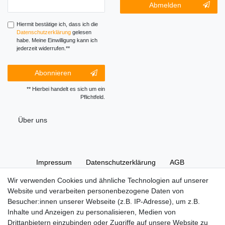
Newsletter-
Abmelden
Honig
Abmeldung
Honig
Hiermit bestätige ich, dass ich die
Daten­schutz­erklärung
gelesen
habe. Meine Einwilligung kann ich
jederzeit widerrufen.**
Abonnieren
** Hierbei handelt es sich um ein
Pflichtfeld.
Über uns
Impressum
Daten­schutz­erklärung
AGB
Wir verwenden Cookies und ähnliche Technologien auf unserer
Website und verarbeiten personenbezogene Daten von
Widerrufs­recht
Kontakt
Vertrag widerrufen
Besucher:innen unserer Webseite (z.B. IP-Adresse), um z.B.
Inhalte und Anzeigen zu personalisieren, Medien von
Drittanbietern einzubinden oder Zugriffe auf unsere Website zu