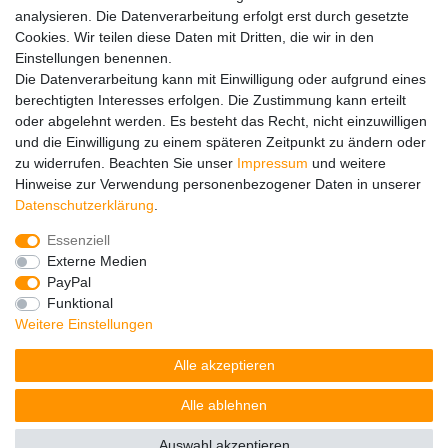
Hinweise zur Batterieentsorgung
analysieren. Die Datenverarbeitung erfolgt erst durch gesetzte
Im Zusammenhang mit dem Vertrieb von Batterien oder mit
Cookies. Wir teilen diese Daten mit Dritten, die wir in den
der Lieferung von Geräten, die Batterien enthalten, sind wir
Einstellungen benennen.
verpflichtet, Sie auf folgendes hinzuweisen:
Die Datenverarbeitung kann mit Einwilligung oder aufgrund eines
Sie sind zur Rückgabe gebrauchter Batterien als Endnutzer
berechtigten Interesses erfolgen. Die Zustimmung kann erteilt
gesetzlich verpflichtet. Sie können Altbatterien, die wir als
oder abgelehnt werden. Es besteht das Recht, nicht einzuwilligen
Neubatterien im Sortiment führen oder geführt haben,
und die Einwilligung zu einem späteren Zeitpunkt zu ändern oder
unentgeltlich an unserem Versandlager (Versandadresse)
zu widerrufen. Beachten Sie unser
Impressum
und weitere
zurückgeben. Die auf den Batterien abgebildeten Symbole
Hinweise zur Verwendung personenbezogener Daten in unserer
haben folgende Bedeutung:
Daten­schutz­erklärung
.
Das Symbol der durchgekreuzten Mülltonne bedeutet, dass
die Batterie nicht in den Hausmüll gegeben werden darf.
Essenziell
Pb = Batterie enthält mehr als 0,004 Masseprozent Blei
Externe Medien
Cd = Batterie enthält mehr als 0,002 Masseprozent
PayPal
Cadmium
Funktional
Hg = Batterie enthält mehr als 0,0005 Masseprozent
Weitere Einstellungen
Quecksilber.
Alle akzeptieren
Bitte beachten Sie die vorstehenden Hinweise.
Alle ablehnen
Auswahl akzeptieren