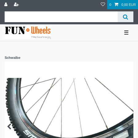
0
0,00 EUR
☰
Schwalbe