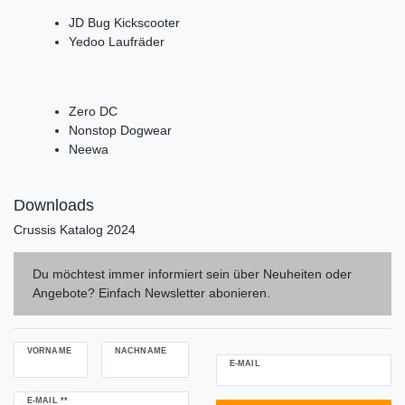
JD Bug Kickscooter
Yedoo Laufräder
Zero DC
Nonstop Dogwear
Neewa
Downloads
Crussis Katalog 2024
Du möchtest immer informiert sein über Neuheiten oder
Angebote? Einfach Newsletter abonieren.
VORNAME
NACHNAME
E-MAIL
Newsletter
E-MAIL **