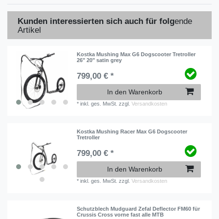
Kunden interessierten sich auch für folg
ende
Artikel
Kostka Mushing Max G6 Dogscooter Tretroller
26" 20" satin grey
799,00 € *
In den Warenkorb
*
inkl. ges. MwSt.
zzgl.
Versandkosten
Kostka Mushing Racer Max G6 Dogscooter
Tretroller
799,00 € *
In den Warenkorb
*
inkl. ges. MwSt.
zzgl.
Versandkosten
Schutzblech Mudguard Zefal Deflector FM60 für
Crussis Cross vorne fast alle MTB