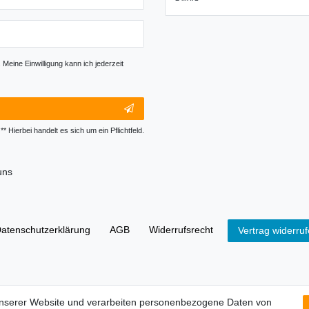
Newsletter-
Abmeldung
Honig
Meine Einwilligung kann ich jederzeit
** Hierbei handelt es sich um ein Pflichtfeld.
uns
aten­schutz­erklärung
AGB
Widerrufs­recht
Vertrag widerru
it der Lieferung von Geräten, die Batterien enthalten, sind wir verpf
unserer Website und verarbeiten personenbezogene Daten von
tzer gesetzlich verpflichtet. Sie können Altbatterien, die wir als Neub