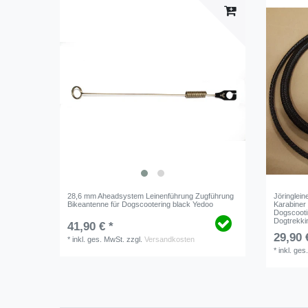
28,6 mm Aheadsystem Leinenführung Zugführung
Jöringlei
Bikeantenne für Dogscootering black Yedoo
Karabiner
Dogscooti
Dogtrekki
41,90 € *
29,90 
*
inkl. ges. MwSt.
zzgl.
Versandkosten
*
inkl. ges