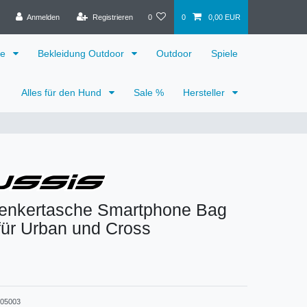
Anmelden
Registrieren
0
0
0,00 EUR
ge
Bekleidung Outdoor
Outdoor
Spiele
Alles für den Hund
Sale %
Hersteller
Lenkertasche Smartphone Bag
für Urban und Cross
05003