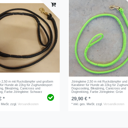
ne 2,50 m mit Ruckdämpfer und großem
Jöringleine 2,50 m mit Ruckdämpfer un
 für Hunde ab 22kg für Zughundesport
Karabiner für Hunde ab 22kg für Zughun
ng, Bikejöring, Canicross und
Dogscooting, Bikejöring, Canicross und
ng
, Farbe Jöringleine: Schwarz
Dogtrekking
, Farbe Jöringleine: Grün
€ *
29,90 € *
. MwSt.
zzgl.
Versandkosten
*
inkl. ges. MwSt.
zzgl.
Versandkosten