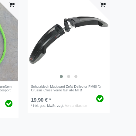
d großem
Schutzblech Mudguard Zefal Deflector FM60 für
desport
Crussis Cross vorne fast alle MTB
19,90 € *
*
inkl. ges. MwSt.
zzgl.
Versandkosten