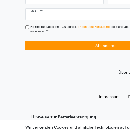
Newsletter
E-MAIL **
Honig
Hiermit bestätige ich, dass ich die
Daten­schutz­erklärung
gelesen habe. 
widerrufen.**
Abonnieren
Über 
Impressum
D
Hinweise zur Batterieentsorgung
Im Zusammenhang mit dem Vertrieb von Batterien oder m
Wir verwenden Cookies und ähnliche Technologien auf 
Sie sind zur Rückgabe gebrauchter Batterien als Endnu