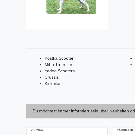
Kostka Scooter
Mibo Tretroller
Yedoo Scooters
Crussis
Kickbike
Du möchtest immer informiert sein über Neuheiten od
VORNAME
NACHNAME