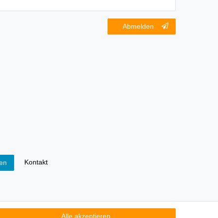
Abmelden
Kontakt
fen
lichtet, Sie auf folgendes hinzuweisen:
Alle akzeptieren
atterien im Sortiment führen oder geführt haben,