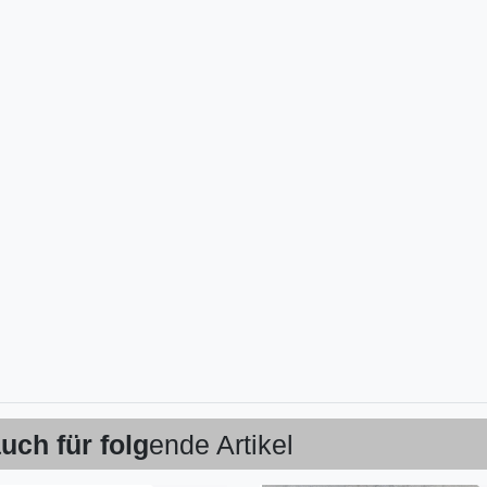
uch für folg
ende Artikel