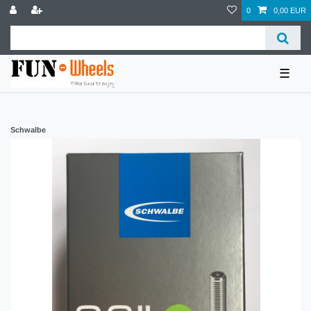
0
0,00 EUR
☰
Schwalbe