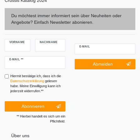
Crussis Katalog 2024
Du möchtest immer informiert sein über Neuheiten oder
Angebote? Einfach Newsletter abonieren.
VORNAME
NACHNAME
E-MAIL
Newsletter
E-MAIL **
Newsletter-
Abmelden
Honig
Abmeldung
Honig
Hiermit bestätige ich, dass ich die
Daten­schutz­erklärung
gelesen
habe. Meine Einwilligung kann ich
jederzeit widerrufen.**
Abonnieren
** Hierbei handelt es sich um ein
Pflichtfeld.
Über uns