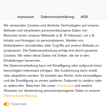
Impressum
Daten­schutz­erklärung
AGB
Wir verwenden Cookies und ähnliche Technologien auf unserer
Website und verarbeiten personenbezogene Daten von
Widerrufs­recht
Kontakt
Vertrag widerrufen
Besucher:innen unserer Webseite (z.B. IP-Adresse), um z.B.
Inhalte und Anzeigen zu personalisieren, Medien von
Drittanbietern einzubinden oder Zugriffe auf unsere Website zu
Hinweise zur Batterieentsorgung
analysieren. Die Datenverarbeitung erfolgt erst durch gesetzte
Im Zusammenhang mit dem Vertrieb von Batterien oder mit
Cookies. Wir teilen diese Daten mit Dritten, die wir in den
der Lieferung von Geräten, die Batterien enthalten, sind wir
Einstellungen benennen.
verpflichtet, Sie auf folgendes hinzuweisen:
Die Datenverarbeitung kann mit Einwilligung oder aufgrund eines
Sie sind zur Rückgabe gebrauchter Batterien als Endnutzer
berechtigten Interesses erfolgen. Die Zustimmung kann erteilt
gesetzlich verpflichtet. Sie können Altbatterien, die wir als
oder abgelehnt werden. Es besteht das Recht, nicht einzuwilligen
Neubatterien im Sortiment führen oder geführt haben,
und die Einwilligung zu einem späteren Zeitpunkt zu ändern oder
unentgeltlich an unserem Versandlager (Versandadresse)
zu widerrufen. Beachten Sie unser
Impressum
und weitere
zurückgeben. Die auf den Batterien abgebildeten Symbole
Hinweise zur Verwendung personenbezogener Daten in unserer
haben folgende Bedeutung:
Daten­schutz­erklärung
.
Das Symbol der durchgekreuzten Mülltonne bedeutet, dass
die Batterie nicht in den Hausmüll gegeben werden darf.
Essenziell