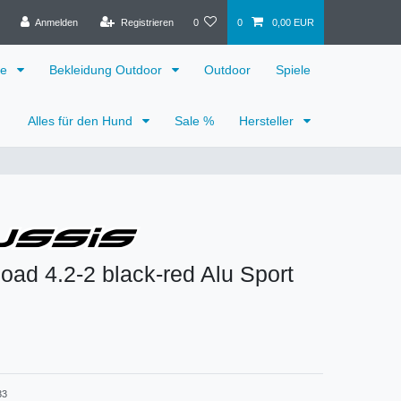
Anmelden
Registrieren
0
0
0,00 EUR
ge
Bekleidung Outdoor
Outdoor
Spiele
Alles für den Hund
Sale %
Hersteller
oad 4.2-2 black-red Alu Sport
33