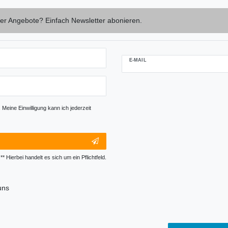
er Angebote? Einfach Newsletter abonieren.
E-MAIL
Newsletter-
Abmeldung
Honig
Meine Einwilligung kann ich jederzeit
** Hierbei handelt es sich um ein Pflichtfeld.
uns