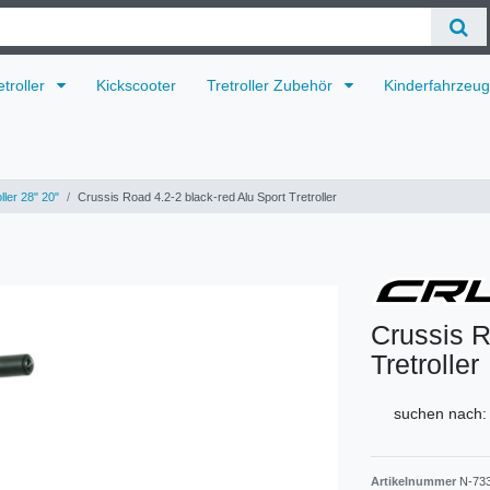
etroller
Kickscooter
Tretroller Zubehör
Kinderfahrzeu
ller 28" 20"
Crussis Road 4.2-2 black-red Alu Sport Tretroller
Crussis R
Tretroller
suchen nach:
Artikelnummer
N-73