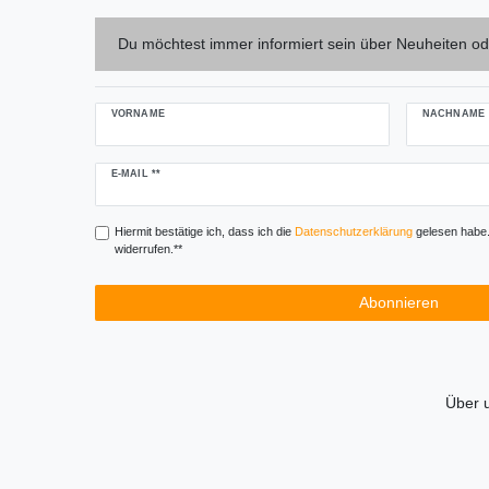
Du möchtest immer informiert sein über Neuheiten od
VORNAME
NACHNAME
Newsletter
E-MAIL **
Honig
Hiermit bestätige ich, dass ich die
Daten­schutz­erklärung
gelesen habe. 
widerrufen.**
Abonnieren
Über 