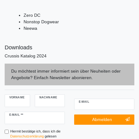
Zero DC
Nonstop Dogwear
Neewa
Downloads
Crussis Katalog 2024
Du möchtest immer informiert sein über Neuheiten oder
Angebote? Einfach Newsletter abonieren.
VORNAME
NACHNAME
E-MAIL
Newsletter
E-MAIL **
Newsletter-
Abmelden
Honig
Abmeldung
Honig
Hiermit bestätige ich, dass ich die
Daten­schutz­erklärung
gelesen