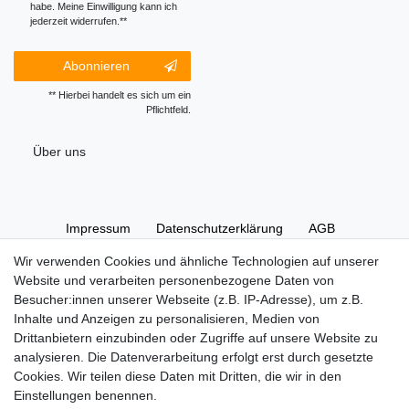
habe. Meine Einwilligung kann ich
jederzeit widerrufen.**
Abonnieren
** Hierbei handelt es sich um ein
Pflichtfeld.
Über uns
Impressum
Daten­schutz­erklärung
AGB
Wir verwenden Cookies und ähnliche Technologien auf unserer
Website und verarbeiten personenbezogene Daten von
Widerrufs­recht
Kontakt
Vertrag widerrufen
Besucher:innen unserer Webseite (z.B. IP-Adresse), um z.B.
Inhalte und Anzeigen zu personalisieren, Medien von
Drittanbietern einzubinden oder Zugriffe auf unsere Website zu
Hinweise zur Batterieentsorgung
analysieren. Die Datenverarbeitung erfolgt erst durch gesetzte
Im Zusammenhang mit dem Vertrieb von Batterien oder mit
Cookies. Wir teilen diese Daten mit Dritten, die wir in den
der Lieferung von Geräten, die Batterien enthalten, sind wir
Einstellungen benennen.
verpflichtet, Sie auf folgendes hinzuweisen: