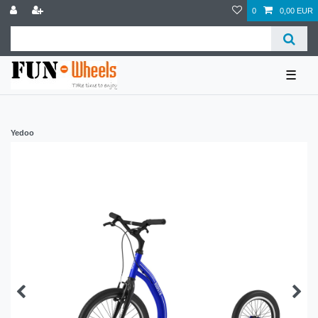
0
0,00 EUR
☰
Yedoo