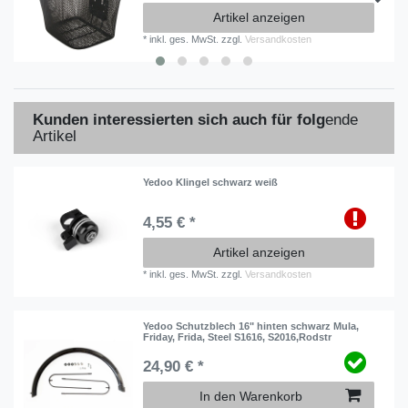
Artikel anzeigen
*
inkl. ges. MwSt.
zzgl.
Versandkosten
Kunden interessierten sich auch für folg
ende
Artikel
Yedoo Klingel schwarz weiß
4,55 € *
Artikel anzeigen
*
inkl. ges. MwSt.
zzgl.
Versandkosten
Yedoo Schutzblech 16" hinten schwarz Mula,
Friday, Frida, Steel S1616, S2016,Rodstr
24,90 € *
In den Warenkorb