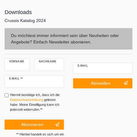
Downloads
Crussis Katalog 2024
Du möchtest immer informiert sein über Neuheiten oder
Angebote? Einfach Newsletter abonieren.
VORNAME
NACHNAME
E-MAIL
Newsletter
E-MAIL **
Newsletter-
Abmelden
Honig
Abmeldung
Honig
Hiermit bestätige ich, dass ich die
Daten­schutz­erklärung
gelesen
habe. Meine Einwilligung kann ich
jederzeit widerrufen.**
Abonnieren
** Hierbei handelt es sich um ein