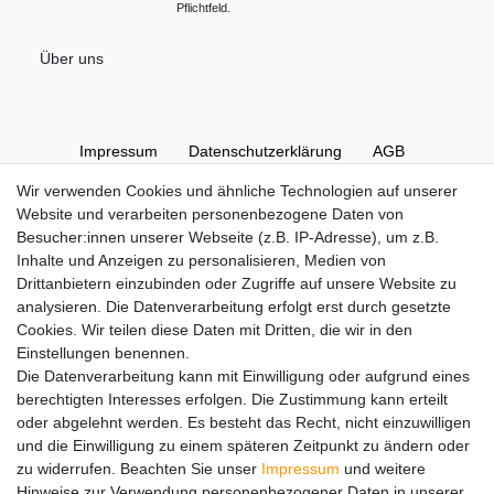
Pflichtfeld.
Über uns
Impressum
Daten­schutz­erklärung
AGB
Wir verwenden Cookies und ähnliche Technologien auf unserer
Website und verarbeiten personenbezogene Daten von
Widerrufs­recht
Kontakt
Vertrag widerrufen
Besucher:innen unserer Webseite (z.B. IP-Adresse), um z.B.
Inhalte und Anzeigen zu personalisieren, Medien von
Drittanbietern einzubinden oder Zugriffe auf unsere Website zu
Hinweise zur Batterieentsorgung
analysieren. Die Datenverarbeitung erfolgt erst durch gesetzte
Im Zusammenhang mit dem Vertrieb von Batterien oder mit
Cookies. Wir teilen diese Daten mit Dritten, die wir in den
der Lieferung von Geräten, die Batterien enthalten, sind wir
Einstellungen benennen.
verpflichtet, Sie auf folgendes hinzuweisen:
Die Datenverarbeitung kann mit Einwilligung oder aufgrund eines
Sie sind zur Rückgabe gebrauchter Batterien als Endnutzer
berechtigten Interesses erfolgen. Die Zustimmung kann erteilt
gesetzlich verpflichtet. Sie können Altbatterien, die wir als
oder abgelehnt werden. Es besteht das Recht, nicht einzuwilligen
Neubatterien im Sortiment führen oder geführt haben,
und die Einwilligung zu einem späteren Zeitpunkt zu ändern oder
unentgeltlich an unserem Versandlager (Versandadresse)
zu widerrufen. Beachten Sie unser
Impressum
und weitere
zurückgeben. Die auf den Batterien abgebildeten Symbole
Hinweise zur Verwendung personenbezogener Daten in unserer