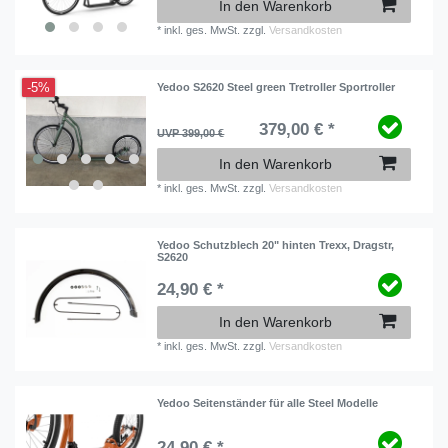
In den Warenkorb
*
inkl. ges. MwSt.
zzgl.
Versandkosten
-5%
Yedoo S2620 Steel green Tretroller Sportroller
379,00 € *
UVP 399,00 €
In den Warenkorb
*
inkl. ges. MwSt.
zzgl.
Versandkosten
Yedoo Schutzblech 20" hinten Trexx, Dragstr,
S2620
24,90 € *
In den Warenkorb
*
inkl. ges. MwSt.
zzgl.
Versandkosten
Yedoo Seitenständer für alle Steel Modelle
24,90 € *