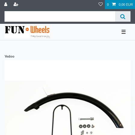
0
0,00 EUR
☰
Yedoo