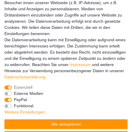
Besucher:innen unserer Webseite (z.B. IP-Adresse), um z.B.
Inhalte und Anzeigen zu personalisieren, Medien von
Drittanbietern einzubinden oder Zugriffe auf unsere Website zu
Hinweise zur Batterieentsorgung
analysieren. Die Datenverarbeitung erfolgt erst durch gesetzte
Im Zusammenhang mit dem Vertrieb von Batterien oder mit
Cookies. Wir teilen diese Daten mit Dritten, die wir in den
der Lieferung von Geräten, die Batterien enthalten, sind wir
Einstellungen benennen.
verpflichtet, Sie auf folgendes hinzuweisen:
Die Datenverarbeitung kann mit Einwilligung oder aufgrund eines
Sie sind zur Rückgabe gebrauchter Batterien als Endnutzer
berechtigten Interesses erfolgen. Die Zustimmung kann erteilt
gesetzlich verpflichtet. Sie können Altbatterien, die wir als
oder abgelehnt werden. Es besteht das Recht, nicht einzuwilligen
Neubatterien im Sortiment führen oder geführt haben,
und die Einwilligung zu einem späteren Zeitpunkt zu ändern oder
unentgeltlich an unserem Versandlager (Versandadresse)
zu widerrufen. Beachten Sie unser
Impressum
und weitere
zurückgeben. Die auf den Batterien abgebildeten Symbole
Hinweise zur Verwendung personenbezogener Daten in unserer
haben folgende Bedeutung:
Daten­schutz­erklärung
.
Das Symbol der durchgekreuzten Mülltonne bedeutet, dass
die Batterie nicht in den Hausmüll gegeben werden darf.
Essenziell
Pb = Batterie enthält mehr als 0,004 Masseprozent Blei
Externe Medien
Cd = Batterie enthält mehr als 0,002 Masseprozent
PayPal
Cadmium
Funktional
Hg = Batterie enthält mehr als 0,0005 Masseprozent
Weitere Einstellungen
Quecksilber.
Alle akzeptieren
Bitte beachten Sie die vorstehenden Hinweise.