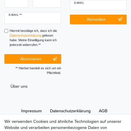
E-MAIL
Newsletter
E-MAIL **
Newsletter-
Abmelden
Honig
Abmeldung
Honig
Hiermit bestätige ich, dass ich die
Daten­schutz­erklärung
gelesen
habe. Meine Einwilligung kann ich
jederzeit widerrufen.**
Abonnieren
** Hierbei handelt es sich um ein
Pflichtfeld.
Über uns
Impressum
Daten­schutz­erklärung
AGB
Wir verwenden Cookies und ähnliche Technologien auf unserer
Website und verarbeiten personenbezogene Daten von
Widerrufs­recht
Kontakt
Vertrag widerrufen