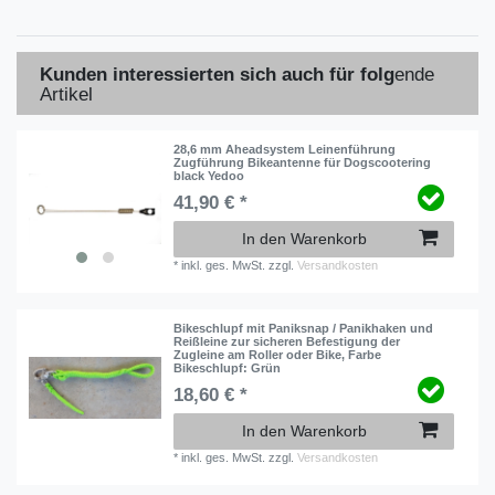
Kunden interessierten sich auch für folg
ende
Artikel
28,6 mm Aheadsystem Leinenführung
Zugführung Bikeantenne für Dogscootering
black Yedoo
41,90 € *
In den Warenkorb
*
inkl. ges. MwSt.
zzgl.
Versandkosten
Bikeschlupf mit Paniksnap / Panikhaken und
Reißleine zur sicheren Befestigung der
Zugleine am Roller oder Bike
, Farbe
Bikeschlupf: Grün
18,60 € *
In den Warenkorb
*
inkl. ges. MwSt.
zzgl.
Versandkosten