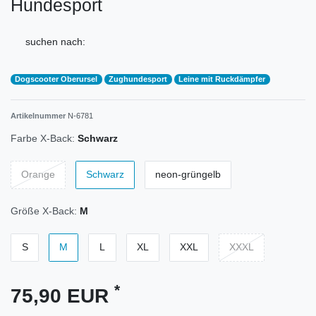
Hundesport
suchen nach:
Dogscooter Oberursel
Zughundesport
Leine mit Ruckdämpfer
Artikelnummer
N-6781
Farbe X-Back:
Schwarz
Orange
Schwarz
neon-grüngelb
Größe X-Back:
M
S
M
L
XL
XXL
XXXL
*
75,90 EUR