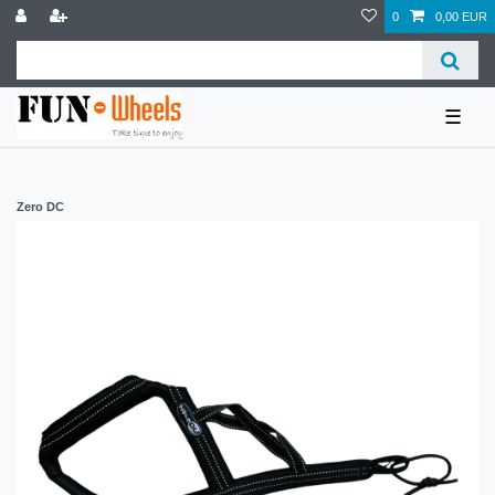
0
0,00 EUR
☰
Zero DC