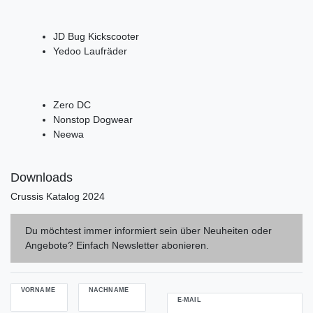
JD Bug Kickscooter
Yedoo Laufräder
Zero DC
Nonstop Dogwear
Neewa
Downloads
Crussis Katalog 2024
Du möchtest immer informiert sein über Neuheiten oder
Angebote? Einfach Newsletter abonieren.
VORNAME
NACHNAME
E-MAIL