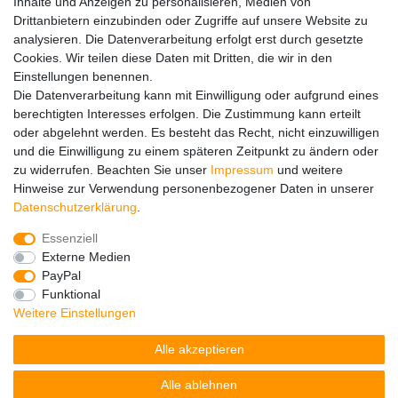
Inhalte und Anzeigen zu personalisieren, Medien von
Drittanbietern einzubinden oder Zugriffe auf unsere Website zu
Hinweise zur Batterieentsorgung
analysieren. Die Datenverarbeitung erfolgt erst durch gesetzte
Im Zusammenhang mit dem Vertrieb von Batterien oder mit
Cookies. Wir teilen diese Daten mit Dritten, die wir in den
der Lieferung von Geräten, die Batterien enthalten, sind wir
Einstellungen benennen.
verpflichtet, Sie auf folgendes hinzuweisen:
Die Datenverarbeitung kann mit Einwilligung oder aufgrund eines
Sie sind zur Rückgabe gebrauchter Batterien als Endnutzer
berechtigten Interesses erfolgen. Die Zustimmung kann erteilt
gesetzlich verpflichtet. Sie können Altbatterien, die wir als
oder abgelehnt werden. Es besteht das Recht, nicht einzuwilligen
Neubatterien im Sortiment führen oder geführt haben,
und die Einwilligung zu einem späteren Zeitpunkt zu ändern oder
unentgeltlich an unserem Versandlager (Versandadresse)
zu widerrufen. Beachten Sie unser
Impressum
und weitere
zurückgeben. Die auf den Batterien abgebildeten Symbole
Hinweise zur Verwendung personenbezogener Daten in unserer
haben folgende Bedeutung:
Daten­schutz­erklärung
.
Das Symbol der durchgekreuzten Mülltonne bedeutet, dass
die Batterie nicht in den Hausmüll gegeben werden darf.
Essenziell
Pb = Batterie enthält mehr als 0,004 Masseprozent Blei
Externe Medien
Cd = Batterie enthält mehr als 0,002 Masseprozent
PayPal
Cadmium
Funktional
Hg = Batterie enthält mehr als 0,0005 Masseprozent
Weitere Einstellungen
Quecksilber.
Alle akzeptieren
Bitte beachten Sie die vorstehenden Hinweise.
Alle ablehnen