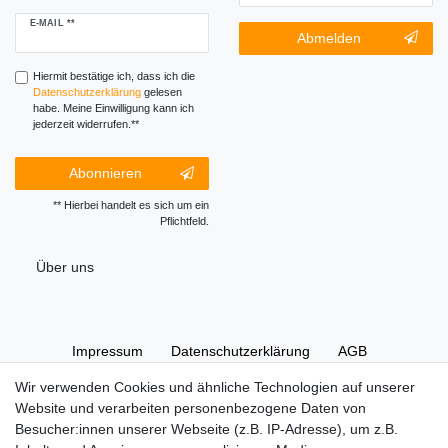
Newsletter
E-MAIL **
Newsletter-
Abmelden
Honig
Abmeldung
Honig
Hiermit bestätige ich, dass ich die
Daten­schutz­erklärung
gelesen
habe. Meine Einwilligung kann ich
jederzeit widerrufen.**
Abonnieren
** Hierbei handelt es sich um ein
Pflichtfeld.
Über uns
Impressum
Daten­schutz­erklärung
AGB
Wir verwenden Cookies und ähnliche Technologien auf unserer
Website und verarbeiten personenbezogene Daten von
Widerrufs­recht
Kontakt
Vertrag widerrufen
Besucher:innen unserer Webseite (z.B. IP-Adresse), um z.B.