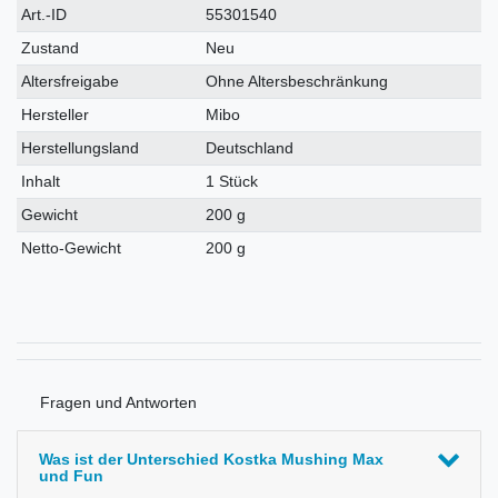
Technisches
Wert
Art.-ID
55301540
Merkmal
Zustand
Neu
Altersfreigabe
Ohne Altersbeschränkung
Hersteller
Mibo
Herstellungsland
Deutschland
Inhalt
1 Stück
Gewicht
200 g
Netto-Gewicht
200 g
Fragen und Antworten
Was ist der Unterschied Kostka Mushing Max
und Fun