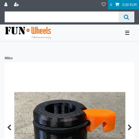
0
0,00 EUR
☰
Mibo