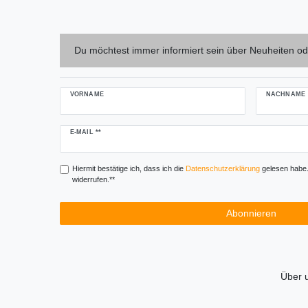
Du möchtest immer informiert sein über Neuheiten od
VORNAME
NACHNAME
Newsletter
E-MAIL **
Honig
Hiermit bestätige ich, dass ich die
Daten­schutz­erklärung
gelesen habe. 
widerrufen.**
Abonnieren
Über 