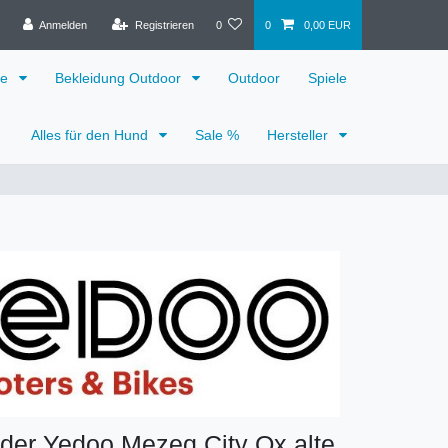
Anmelden
Registrieren
0
0
0,00 EUR
ge
Bekleidung Outdoor
Outdoor
Spiele
Alles für den Hund
Sale %
Hersteller
nder Yedoo Mezeq City Ox alte