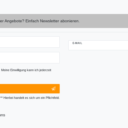
er Angebote? Einfach Newsletter abonieren.
E-MAIL
Newsletter-
Abmeldung
Honig
Meine Einwilligung kann ich jederzeit
** Hierbei handelt es sich um ein Pflichtfeld.
uns