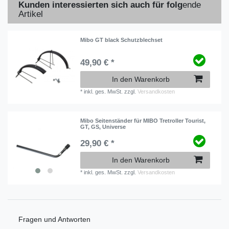
Kunden interessierten sich auch für folg
ende
Artikel
Mibo GT black Schutzblechset
49,90 € *
In den Warenkorb
*
inkl. ges. MwSt.
zzgl.
Versandkosten
Mibo Seitenständer für MIBO Tretroller Tourist,
GT, GS, Universe
29,90 € *
In den Warenkorb
*
inkl. ges. MwSt.
zzgl.
Versandkosten
Fragen und Antworten