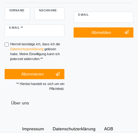
VORNAME
NACHNAME
E-MAIL
Newsletter
E-MAIL **
Newsletter-
Abmelden
Honig
Abmeldung
Honig
Hiermit bestätige ich, dass ich die
Daten­schutz­erklärung
gelesen
habe. Meine Einwilligung kann ich
jederzeit widerrufen.**
Abonnieren
** Hierbei handelt es sich um ein
Pflichtfeld.
Über uns
Impressum
Daten­schutz­erklärung
AGB