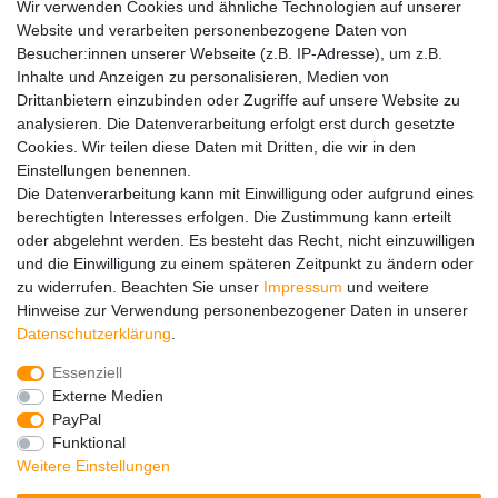
Wir verwenden Cookies und ähnliche Technologien auf unserer
Website und verarbeiten personenbezogene Daten von
Widerrufs­recht
Kontakt
Vertrag widerrufen
Besucher:innen unserer Webseite (z.B. IP-Adresse), um z.B.
Inhalte und Anzeigen zu personalisieren, Medien von
Drittanbietern einzubinden oder Zugriffe auf unsere Website zu
Hinweise zur Batterieentsorgung
analysieren. Die Datenverarbeitung erfolgt erst durch gesetzte
Im Zusammenhang mit dem Vertrieb von Batterien oder mit
Cookies. Wir teilen diese Daten mit Dritten, die wir in den
der Lieferung von Geräten, die Batterien enthalten, sind wir
Einstellungen benennen.
verpflichtet, Sie auf folgendes hinzuweisen:
Die Datenverarbeitung kann mit Einwilligung oder aufgrund eines
Sie sind zur Rückgabe gebrauchter Batterien als Endnutzer
berechtigten Interesses erfolgen. Die Zustimmung kann erteilt
gesetzlich verpflichtet. Sie können Altbatterien, die wir als
oder abgelehnt werden. Es besteht das Recht, nicht einzuwilligen
Neubatterien im Sortiment führen oder geführt haben,
und die Einwilligung zu einem späteren Zeitpunkt zu ändern oder
unentgeltlich an unserem Versandlager (Versandadresse)
zu widerrufen. Beachten Sie unser
Impressum
und weitere
zurückgeben. Die auf den Batterien abgebildeten Symbole
Hinweise zur Verwendung personenbezogener Daten in unserer
haben folgende Bedeutung:
Daten­schutz­erklärung
.
Das Symbol der durchgekreuzten Mülltonne bedeutet, dass
die Batterie nicht in den Hausmüll gegeben werden darf.
Essenziell
Pb = Batterie enthält mehr als 0,004 Masseprozent Blei
Externe Medien
Cd = Batterie enthält mehr als 0,002 Masseprozent
PayPal
Cadmium
Funktional
Hg = Batterie enthält mehr als 0,0005 Masseprozent
Weitere Einstellungen
Quecksilber.