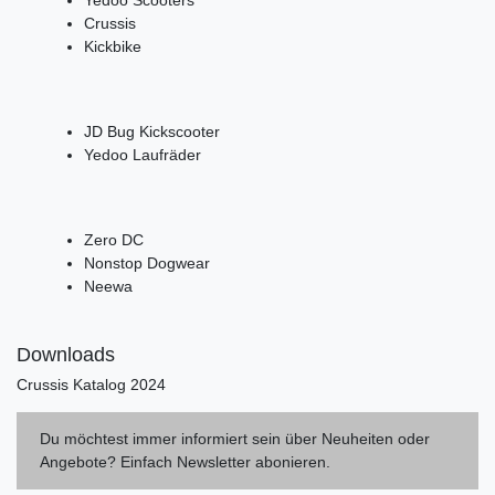
Yedoo Scooters
Crussis
Kickbike
JD Bug Kickscooter
Yedoo Laufräder
Zero DC
Nonstop Dogwear
Neewa
Downloads
Crussis Katalog 2024
Du möchtest immer informiert sein über Neuheiten oder
Angebote? Einfach Newsletter abonieren.