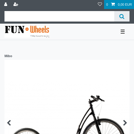
0
0,00 EUR
☰
Mibo