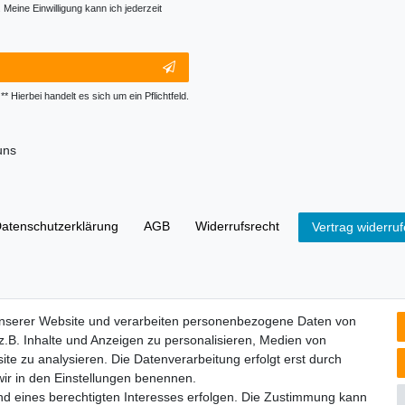
Honig
Meine Einwilligung kann ich jederzeit
** Hierbei handelt es sich um ein Pflichtfeld.
uns
aten­schutz­erklärung
AGB
Widerrufs­recht
Vertrag widerru
it der Lieferung von Geräten, die Batterien enthalten, sind wir verpf
unserer Website und verarbeiten personenbezogene Daten von
tzer gesetzlich verpflichtet. Sie können Altbatterien, die wir als Neub
.B. Inhalte und Anzeigen zu personalisieren, Medien von
sse) zurückgeben. Die auf den Batterien abgebildeten Symbole haben
ite zu analysieren. Die Datenverarbeitung erfolgt erst durch
dass die Batterie nicht in den Hausmüll gegeben werden darf.
 wir in den Einstellungen benennen.
ei
nd eines berechtigten Interesses erfolgen. Die Zustimmung kann
 Cadmium