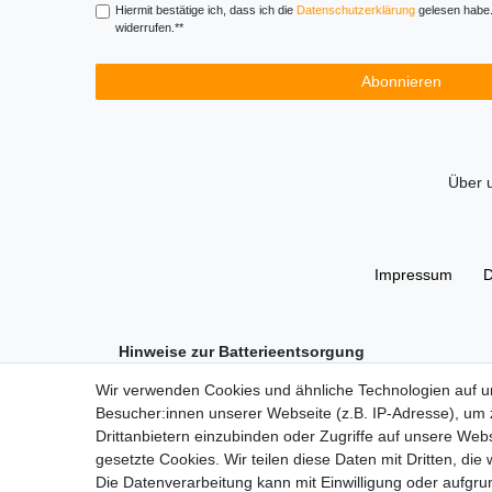
Hiermit bestätige ich, dass ich die
Daten­schutz­erklärung
gelesen habe. 
widerrufen.**
Abonnieren
Über 
Impressum
D
Hinweise zur Batterieentsorgung
Im Zusammenhang mit dem Vertrieb von Batterien oder m
Wir verwenden Cookies und ähnliche Technologien auf 
Sie sind zur Rückgabe gebrauchter Batterien als Endnu
Besucher:innen unserer Webseite (z.B. IP-Adresse), um z
unentgeltlich an unserem Versandlager (Versandadre
Drittanbietern einzubinden oder Zugriffe auf unsere Webs
Das Symbol der durchgekreuzten Mülltonne bedeutet, 
gesetzte Cookies. Wir teilen diese Daten mit Dritten, die
Pb = Batterie enthält mehr als 0,004 Masseprozent Bl
Die Datenverarbeitung kann mit Einwilligung oder aufgru
Cd = Batterie enthält mehr als 0,002 Masseprozent