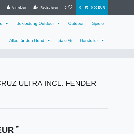
Anmelden
Registrieren
0
0
0,00 EUR
ge
Bekleidung Outdoor
Outdoor
Spiele
Alles für den Hund
Sale %
Hersteller
RUZ ULTRA INCL. FENDER
2
*
 EUR