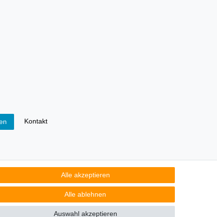
Kontakt
fen
lichtet, Sie auf folgendes hinzuweisen:
Alle akzeptieren
atterien im Sortiment führen oder geführt haben,
 folgende Bedeutung:
Alle ablehnen
Auswahl akzeptieren