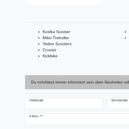
Kostka Scooter
Mibo Tretroller
Yedoo Scooters
Crussis
Kickbike
Du möchtest immer informiert sein über Neuheiten od
VORNAME
NACHNAME
Newsletter
E-MAIL **
Honig