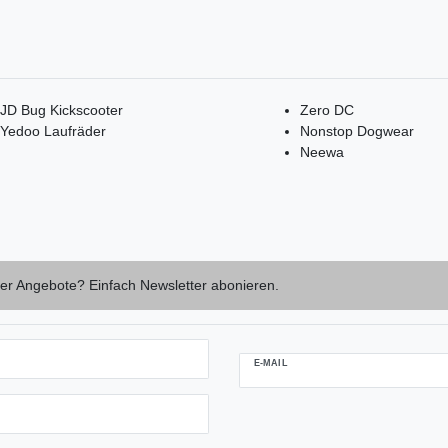
JD Bug Kickscooter
Zero DC
Yedoo Laufräder
Nonstop Dogwear
Neewa
er Angebote? Einfach Newsletter abonieren.
E-MAIL
Newsletter-
Abmeldung