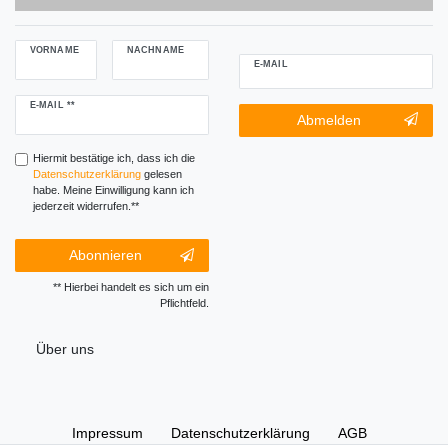
VORNAME
NACHNAME
E-MAIL
Newsletter
E-MAIL **
Newsletter-
Abmelden
Honig
Abmeldung
Honig
Hiermit bestätige ich, dass ich die
Daten­schutz­erklärung
gelesen
habe. Meine Einwilligung kann ich
jederzeit widerrufen.**
Abonnieren
** Hierbei handelt es sich um ein
Pflichtfeld.
Über uns
Impressum
Daten­schutz­erklärung
AGB