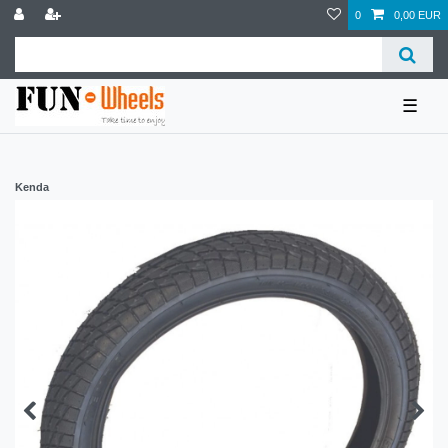
0
0,00 EUR
☰
Kenda