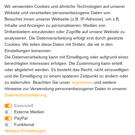
Wir verwenden Cookies und ähnliche Technologien auf unserer
Website und verarbeiten personenbezogene Daten von
Widerrufs­recht
Kontakt
Vertrag widerrufen
Besucher:innen unserer Webseite (z.B. IP-Adresse), um z.B.
Inhalte und Anzeigen zu personalisieren, Medien von
Drittanbietern einzubinden oder Zugriffe auf unsere Website zu
Hinweise zur Batterieentsorgung
analysieren. Die Datenverarbeitung erfolgt erst durch gesetzte
Im Zusammenhang mit dem Vertrieb von Batterien oder mit
Cookies. Wir teilen diese Daten mit Dritten, die wir in den
der Lieferung von Geräten, die Batterien enthalten, sind wir
Einstellungen benennen.
verpflichtet, Sie auf folgendes hinzuweisen:
Die Datenverarbeitung kann mit Einwilligung oder aufgrund eines
Sie sind zur Rückgabe gebrauchter Batterien als Endnutzer
berechtigten Interesses erfolgen. Die Zustimmung kann erteilt
gesetzlich verpflichtet. Sie können Altbatterien, die wir als
oder abgelehnt werden. Es besteht das Recht, nicht einzuwilligen
Neubatterien im Sortiment führen oder geführt haben,
und die Einwilligung zu einem späteren Zeitpunkt zu ändern oder
unentgeltlich an unserem Versandlager (Versandadresse)
zu widerrufen. Beachten Sie unser
Impressum
und weitere
zurückgeben. Die auf den Batterien abgebildeten Symbole
Hinweise zur Verwendung personenbezogener Daten in unserer
haben folgende Bedeutung:
Daten­schutz­erklärung
.
Das Symbol der durchgekreuzten Mülltonne bedeutet, dass
die Batterie nicht in den Hausmüll gegeben werden darf.
Essenziell
Pb = Batterie enthält mehr als 0,004 Masseprozent Blei
Externe Medien
Cd = Batterie enthält mehr als 0,002 Masseprozent
PayPal
Cadmium
Funktional
Hg = Batterie enthält mehr als 0,0005 Masseprozent
Weitere Einstellungen