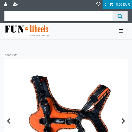
0
0,00 EUR
☰
Zero DC