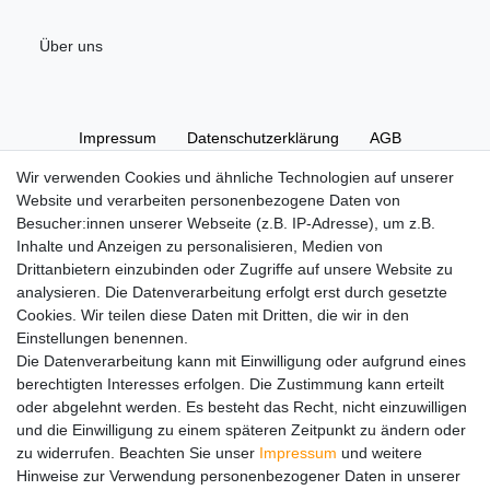
Über uns
Impressum
Daten­schutz­erklärung
AGB
Wir verwenden Cookies und ähnliche Technologien auf unserer
Website und verarbeiten personenbezogene Daten von
Widerrufs­recht
Kontakt
Vertrag widerrufen
Besucher:innen unserer Webseite (z.B. IP-Adresse), um z.B.
Inhalte und Anzeigen zu personalisieren, Medien von
Drittanbietern einzubinden oder Zugriffe auf unsere Website zu
Hinweise zur Batterieentsorgung
analysieren. Die Datenverarbeitung erfolgt erst durch gesetzte
Im Zusammenhang mit dem Vertrieb von Batterien oder mit
Cookies. Wir teilen diese Daten mit Dritten, die wir in den
der Lieferung von Geräten, die Batterien enthalten, sind wir
Einstellungen benennen.
verpflichtet, Sie auf folgendes hinzuweisen:
Die Datenverarbeitung kann mit Einwilligung oder aufgrund eines
Sie sind zur Rückgabe gebrauchter Batterien als Endnutzer
berechtigten Interesses erfolgen. Die Zustimmung kann erteilt
gesetzlich verpflichtet. Sie können Altbatterien, die wir als
oder abgelehnt werden. Es besteht das Recht, nicht einzuwilligen
Neubatterien im Sortiment führen oder geführt haben,
und die Einwilligung zu einem späteren Zeitpunkt zu ändern oder
unentgeltlich an unserem Versandlager (Versandadresse)
zu widerrufen. Beachten Sie unser
Impressum
und weitere
zurückgeben. Die auf den Batterien abgebildeten Symbole
Hinweise zur Verwendung personenbezogener Daten in unserer