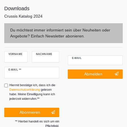
Downloads
Crussis Katalog 2024
Du möchtest immer informiert sein über Neuheiten oder
Angebote? Einfach Newsletter abonieren.
VORNAME
NACHNAME
E-MAIL
Newsletter
E-MAIL **
Newsletter-
Abmelden
Honig
Abmeldung
Honig
Hiermit bestätige ich, dass ich die
Daten­schutz­erklärung
gelesen
habe. Meine Einwilligung kann ich
jederzeit widerrufen.**
Abonnieren
** Hierbei handelt es sich um ein
Pflichtfeld.