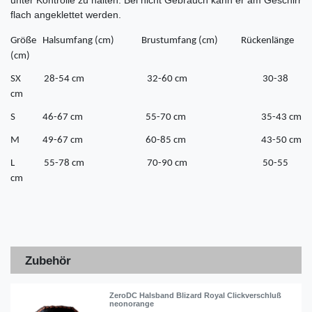
unter Kontrolle zu halten. Bei nicht Gebrauch kann er am Geschirr
flach angeklettet werden.
Größe Halsumfang (cm) Brustumfang (cm) Rückenlänge
(cm)
SX 28-54 cm 32-60 cm 30-38
cm
S 46-67 cm 55-70 cm 35-43 cm
M 49-67 cm 60-85 cm 43-50 cm
L 55-78 cm 70-90 cm 50-55
cm
Zubehör
ZeroDC Halsband Blizard Royal Clickverschluß
neonorange