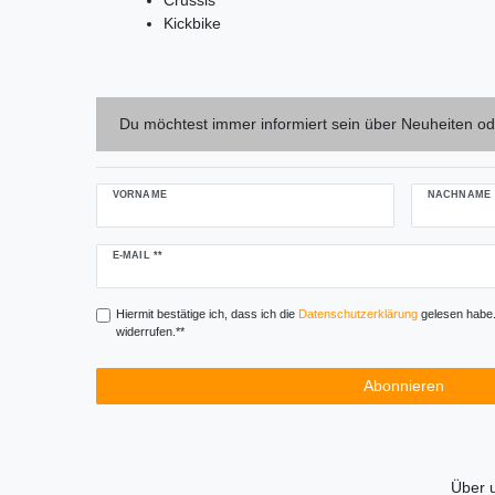
Kickbike
Du möchtest immer informiert sein über Neuheiten od
VORNAME
NACHNAME
Newsletter
E-MAIL **
Honig
Hiermit bestätige ich, dass ich die
Daten­schutz­erklärung
gelesen habe. 
widerrufen.**
Abonnieren
Über 