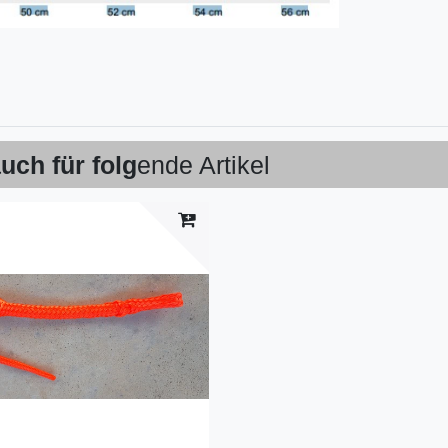
uch für folg
ende Artikel