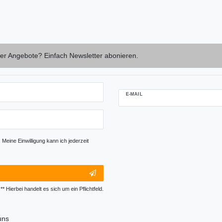
er Angebote? Einfach Newsletter abonieren.
E-MAIL
Newsletter-
Abmeldung
Honig
Meine Einwilligung kann ich jederzeit
** Hierbei handelt es sich um ein Pflichtfeld.
uns