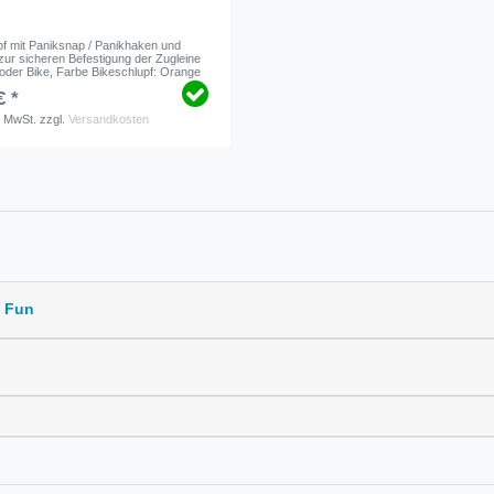
pf mit Paniksnap / Panikhaken und
zur sicheren Befestigung der Zugleine
 oder Bike
, Farbe Bikeschlupf: Orange
€ *
. MwSt.
zzgl.
Versandkosten
d Fun