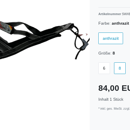
Artikelnummer
SWXB
Farbe:
anthrazit
anthrazit
Größe:
8
6
8
84,00 
Inhalt
1
Stück
* inkl. ges. MwSt. zzgl.