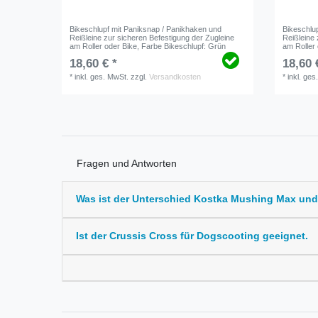
Bikeschlupf mit Paniksnap / Panikhaken und
Bikeschlu
Reißleine zur sicheren Befestigung der Zugleine
Reißleine 
am Roller oder Bike
, Farbe Bikeschlupf: Grün
am Roller
18,60 € *
18,60 
*
inkl. ges. MwSt.
zzgl.
Versandkosten
*
inkl. ges
Fragen und Antworten
Was ist der Unterschied Kostka Mushing Max un
Ist der Crussis Cross für Dogscooting geeignet.