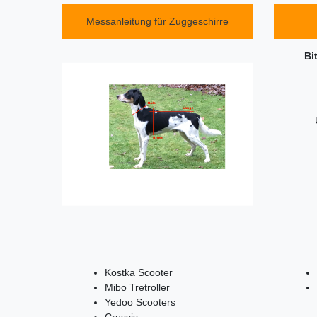
Messanleitung für Zuggeschirre
Bi
Kostka Scooter
Mibo Tretroller
Yedoo Scooters
Crussis