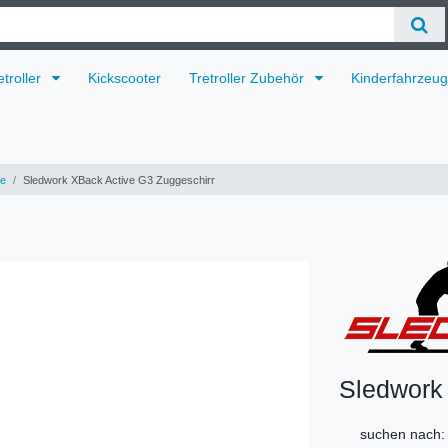
etroller
Kickscooter
Tretroller Zubehör
Kinderfahrzeu
re
Sledwork XBack Active G3 Zuggeschirr
Sledwork
suchen nach: