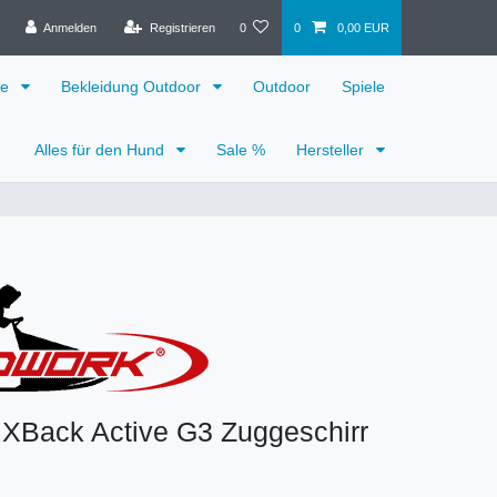
Anmelden
Registrieren
0
0
0,00 EUR
ge
Bekleidung Outdoor
Outdoor
Spiele
Alles für den Hund
Sale %
Hersteller
 XBack Active G3 Zuggeschirr