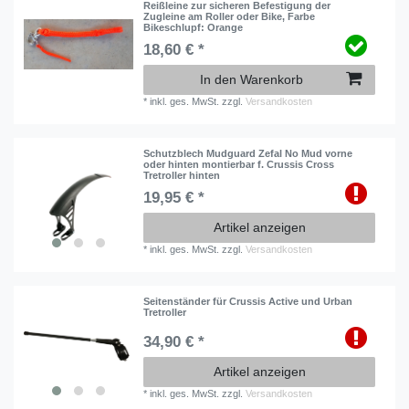
Reißleine zur sicheren Befestigung der
Zugleine am Roller oder Bike
, Farbe
Bikeschlupf: Orange
18,60 € *
In den Warenkorb
*
inkl. ges. MwSt.
zzgl.
Versandkosten
Schutzblech Mudguard Zefal No Mud vorne
oder hinten montierbar f. Crussis Cross
Tretroller hinten
19,95 € *
Artikel anzeigen
*
inkl. ges. MwSt.
zzgl.
Versandkosten
Seitenständer für Crussis Active und Urban
Tretroller
34,90 € *
Artikel anzeigen
*
inkl. ges. MwSt.
zzgl.
Versandkosten