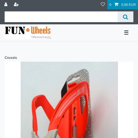
0
0,00 EUR
☰
Crussis