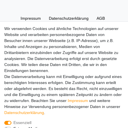
Impressum
Daten­schutz­erklärung
AGB
Wir verwenden Cookies und ähnliche Technologien auf unserer
Website und verarbeiten personenbezogene Daten von
Widerrufs­recht
Kontakt
Vertrag widerrufen
Besucher:innen unserer Webseite (z.B. IP-Adresse), um z.B.
Inhalte und Anzeigen zu personalisieren, Medien von
Drittanbietern einzubinden oder Zugriffe auf unsere Website zu
Hinweise zur Batterieentsorgung
analysieren. Die Datenverarbeitung erfolgt erst durch gesetzte
Im Zusammenhang mit dem Vertrieb von Batterien oder mit
Cookies. Wir teilen diese Daten mit Dritten, die wir in den
der Lieferung von Geräten, die Batterien enthalten, sind wir
Einstellungen benennen.
verpflichtet, Sie auf folgendes hinzuweisen:
Die Datenverarbeitung kann mit Einwilligung oder aufgrund eines
Sie sind zur Rückgabe gebrauchter Batterien als Endnutzer
berechtigten Interesses erfolgen. Die Zustimmung kann erteilt
gesetzlich verpflichtet. Sie können Altbatterien, die wir als
oder abgelehnt werden. Es besteht das Recht, nicht einzuwilligen
Neubatterien im Sortiment führen oder geführt haben,
und die Einwilligung zu einem späteren Zeitpunkt zu ändern oder
unentgeltlich an unserem Versandlager (Versandadresse)
zu widerrufen. Beachten Sie unser
Impressum
und weitere
zurückgeben. Die auf den Batterien abgebildeten Symbole
Hinweise zur Verwendung personenbezogener Daten in unserer
haben folgende Bedeutung:
Daten­schutz­erklärung
.
Das Symbol der durchgekreuzten Mülltonne bedeutet, dass
die Batterie nicht in den Hausmüll gegeben werden darf.
Essenziell