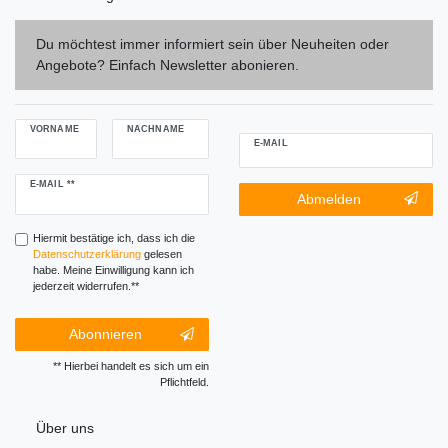
Du möchtest immer informiert sein über Neuheiten oder
Angebote? Einfach Newsletter abonieren.
VORNAME
NACHNAME
E-MAIL
Newsletter
E-MAIL **
Newsletter-
Abmelden
Honig
Abmeldung
Honig
Hiermit bestätige ich, dass ich die
Daten­schutz­erklärung
gelesen
habe. Meine Einwilligung kann ich
jederzeit widerrufen.**
Abonnieren
** Hierbei handelt es sich um ein
Pflichtfeld.
Über uns