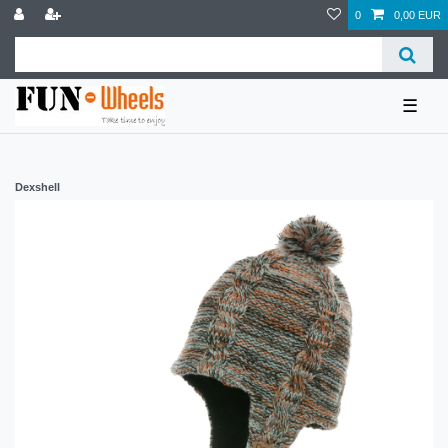
0
0,00 EUR
☰
Dexshell