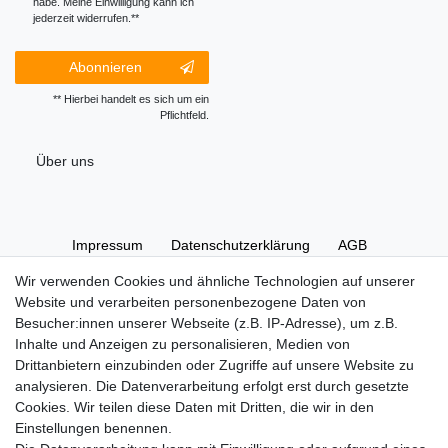
habe. Meine Einwilligung kann ich
jederzeit widerrufen.**
Abonnieren
** Hierbei handelt es sich um ein
Pflichtfeld.
Über uns
Impressum
Daten­schutz­erklärung
AGB
Wir verwenden Cookies und ähnliche Technologien auf unserer
Website und verarbeiten personenbezogene Daten von
Widerrufs­recht
Kontakt
Vertrag widerrufen
Besucher:innen unserer Webseite (z.B. IP-Adresse), um z.B.
Inhalte und Anzeigen zu personalisieren, Medien von
Drittanbietern einzubinden oder Zugriffe auf unsere Website zu
Hinweise zur Batterieentsorgung
analysieren. Die Datenverarbeitung erfolgt erst durch gesetzte
Im Zusammenhang mit dem Vertrieb von Batterien oder mit
Cookies. Wir teilen diese Daten mit Dritten, die wir in den
der Lieferung von Geräten, die Batterien enthalten, sind wir
Einstellungen benennen.
verpflichtet, Sie auf folgendes hinzuweisen: