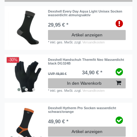
Dexshell Every Day Aqua Light Unisex Socken
wasserdicht atmungsaktiv
29,95 € *
Artikel anzeigen
*
inkl. ges. MwSt.
zzgl.
Versandkosten
-30%
Dexshell Handschuh Thermfit Neo Wasserdicht
black DG324B
34,90 € *
UVP 49,90 €
In den Warenkorb
*
inkl. ges. MwSt.
zzgl.
Versandkosten
Dexshell Hytherm Pro Socken wasserdicht
schwarz/orange
49,90 € *
Artikel anzeigen