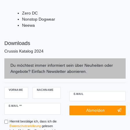
Zero DC
Nonstop Dogwear
Neewa
Downloads
Crussis Katalog 2024
Du möchtest immer informiert sein über Neuheiten oder
Angebote? Einfach Newsletter abonieren.
VORNAME
NACHNAME
E-MAIL
Newsletter
E-MAIL **
Newsletter-
Abmelden
Honig
Abmeldung
Honig
Hiermit bestätige ich, dass ich die
Daten­schutz­erklärung
gelesen