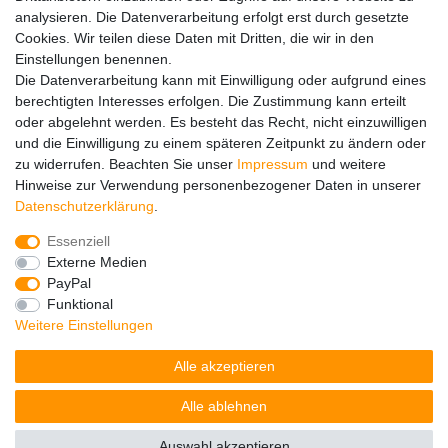
Hinweise zur Batterieentsorgung
analysieren. Die Datenverarbeitung erfolgt erst durch gesetzte
Im Zusammenhang mit dem Vertrieb von Batterien oder mit
Cookies. Wir teilen diese Daten mit Dritten, die wir in den
der Lieferung von Geräten, die Batterien enthalten, sind wir
Einstellungen benennen.
verpflichtet, Sie auf folgendes hinzuweisen:
Die Datenverarbeitung kann mit Einwilligung oder aufgrund eines
Sie sind zur Rückgabe gebrauchter Batterien als Endnutzer
berechtigten Interesses erfolgen. Die Zustimmung kann erteilt
gesetzlich verpflichtet. Sie können Altbatterien, die wir als
oder abgelehnt werden. Es besteht das Recht, nicht einzuwilligen
Neubatterien im Sortiment führen oder geführt haben,
und die Einwilligung zu einem späteren Zeitpunkt zu ändern oder
unentgeltlich an unserem Versandlager (Versandadresse)
zu widerrufen. Beachten Sie unser
Impressum
und weitere
zurückgeben. Die auf den Batterien abgebildeten Symbole
Hinweise zur Verwendung personenbezogener Daten in unserer
haben folgende Bedeutung:
Daten­schutz­erklärung
.
Das Symbol der durchgekreuzten Mülltonne bedeutet, dass
die Batterie nicht in den Hausmüll gegeben werden darf.
Essenziell
Pb = Batterie enthält mehr als 0,004 Masseprozent Blei
Externe Medien
Cd = Batterie enthält mehr als 0,002 Masseprozent
PayPal
Cadmium
Funktional
Hg = Batterie enthält mehr als 0,0005 Masseprozent
Weitere Einstellungen
Quecksilber.
Alle akzeptieren
Bitte beachten Sie die vorstehenden Hinweise.
Alle ablehnen
Auswahl akzeptieren