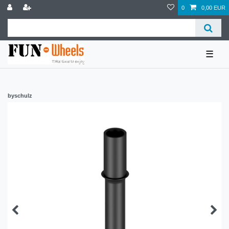
0
0,00 EUR
☰
byschulz