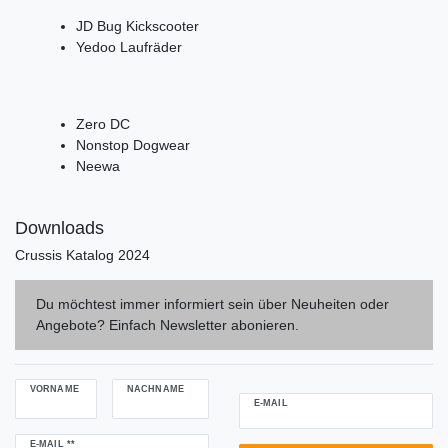
JD Bug Kickscooter
Yedoo Laufräder
Zero DC
Nonstop Dogwear
Neewa
Downloads
Crussis Katalog 2024
Du möchtest immer informiert sein über Neuheiten oder
Angebote? Einfach Newsletter abonieren.
VORNAME
NACHNAME
E-MAIL
Newsletter
E-MAIL **