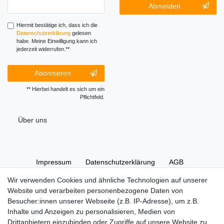
Newsletter-
Abmelden
Honig
Abmeldung
Honig
Hiermit bestätige ich, dass ich die
Daten­schutz­erklärung
gelesen
habe. Meine Einwilligung kann ich
jederzeit widerrufen.**
Abonnieren
** Hierbei handelt es sich um ein
Pflichtfeld.
Über uns
Impressum
Daten­schutz­erklärung
AGB
Wir verwenden Cookies und ähnliche Technologien auf unserer
Website und verarbeiten personenbezogene Daten von
Widerrufs­recht
Kontakt
Vertrag widerrufen
Besucher:innen unserer Webseite (z.B. IP-Adresse), um z.B.
Inhalte und Anzeigen zu personalisieren, Medien von
Drittanbietern einzubinden oder Zugriffe auf unsere Website zu