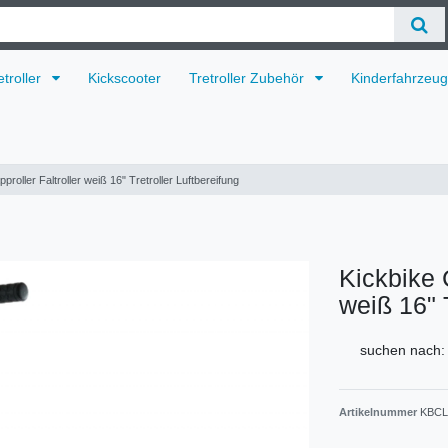
etroller
Kickscooter
Tretroller Zubehör
Kinderfahrzeu
pproller Faltroller weiß 16" Tretroller Luftbereifung
Kickbike C
weiß 16" T
suchen nach:
Artikelnummer
KBCL