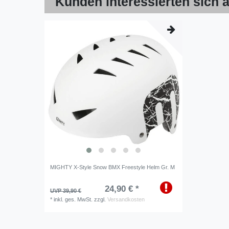
Kunden interessierten sich a
MIGHTY X-Style Snow BMX Freestyle Helm Gr. M
24,90 € *
UVP 39,90 €
*
inkl. ges. MwSt.
zzgl.
Versandkosten