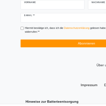
VORNAME
NACHNAME
Newsletter
E-MAIL **
Honig
Hiermit bestätige ich, dass ich die
Daten­schutz­erklärung
gelesen habe. 
widerrufen.**
Abonnieren
Über 
Impressum
D
Hinweise zur Batterieentsorgung