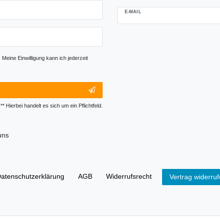
E-MAIL
Newsletter-
Abmeldung
Honig
Meine Einwilligung kann ich jederzeit
** Hierbei handelt es sich um ein Pflichtfeld.
uns
aten­schutz­erklärung
AGB
Widerrufs­recht
Vertrag widerru