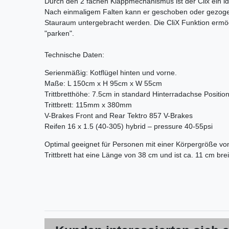
Durch den 2 fachen Klappmechanismus ist der Clix ein ide
Nach einmaligem Falten kann er geschoben oder gezogen 
Stauraum untergebracht werden. Die CliX Funktion ermögl
"parken".
Technische Daten:
Serienmäßig: Kotflügel hinten und vorne.
Maße: L 150cm x H 95cm x W 55cm
Trittbretthöhe: 7.5cm in standard Hinterradachse Positio
Trittbrett: 115mm x 380mm
V-Brakes Front and Rear Tektro 857 V-Brakes
Reifen 16 x 1.5 (40-305) hybrid – pressure 40-55psi
Optimal geeignet für Personen mit einer Körpergröße von
Trittbrett hat eine Länge von 38 cm und ist ca. 11 cm brei