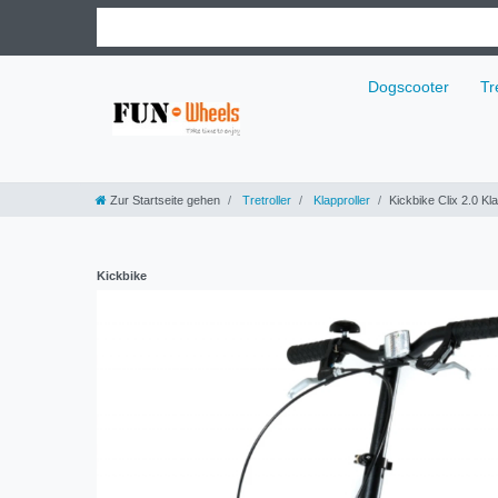
Dogscooter
Tr
Zur Startseite gehen
Tretroller
Klapproller
Kickbike Clix 2.0 Kla
Kickbike