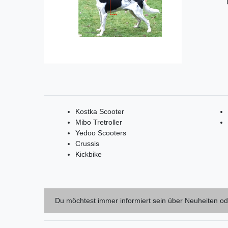
Kostka Scooter
Mibo Tretroller
Yedoo Scooters
Crussis
Kickbike
Du möchtest immer informiert sein über Neuheiten od