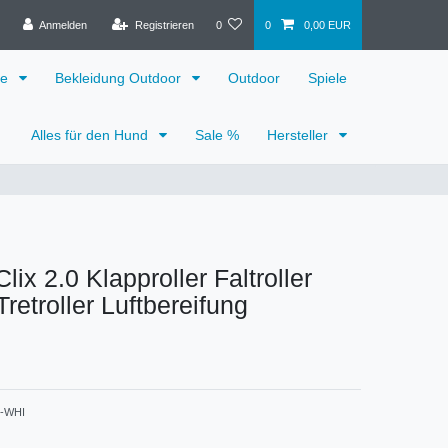
Anmelden
Registrieren
0
0
0,00 EUR
ge
Bekleidung Outdoor
Outdoor
Spiele
Alles für den Hund
Sale %
Hersteller
lix 2.0 Klapproller Faltroller
retroller Luftbereifung
-WHI