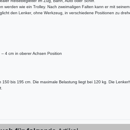
aler Reisebegleiter im Zug, Bahn, Auto oder Schiff.
werden wie ein Trolley. Nach zweimaligen Falten kann er mit seinem 
icht den Lenker, ohne Werkzeug, in verschiedene Positionen zu drehen 
n – 4 cm in oberer Achsen Position
 150 bis 195 cm. Die maximale Belastung liegt bei 120 kg. Die Lenkerhö
t.