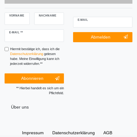
VORNAME
NACHNAME
E-MAIL
Newsletter
E-MAIL **
Newsletter-
Abmelden
Honig
Abmeldung
Honig
Hiermit bestätige ich, dass ich die
Daten­schutz­erklärung
gelesen
habe. Meine Einwilligung kann ich
jederzeit widerrufen.**
Abonnieren
** Hierbei handelt es sich um ein
Pflichtfeld.
Über uns
Impressum
Daten­schutz­erklärung
AGB