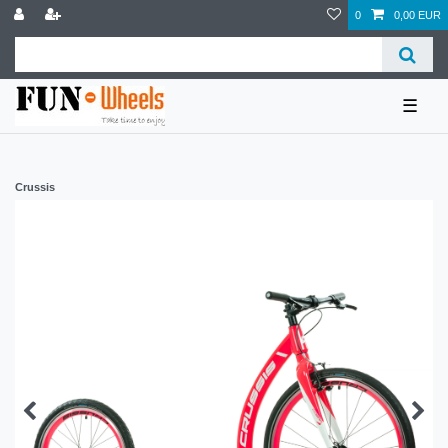
0
0,00 EUR
☰
Crussis