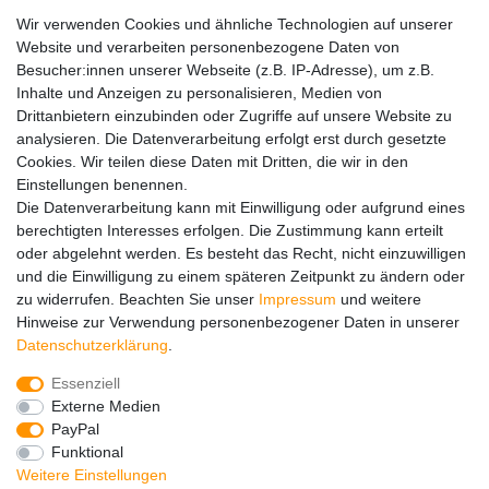
Wir verwenden Cookies und ähnliche Technologien auf unserer
Website und verarbeiten personenbezogene Daten von
Widerrufs­recht
Kontakt
Vertrag widerrufen
Besucher:innen unserer Webseite (z.B. IP-Adresse), um z.B.
Inhalte und Anzeigen zu personalisieren, Medien von
Drittanbietern einzubinden oder Zugriffe auf unsere Website zu
Hinweise zur Batterieentsorgung
analysieren. Die Datenverarbeitung erfolgt erst durch gesetzte
Im Zusammenhang mit dem Vertrieb von Batterien oder mit
Cookies. Wir teilen diese Daten mit Dritten, die wir in den
der Lieferung von Geräten, die Batterien enthalten, sind wir
Einstellungen benennen.
verpflichtet, Sie auf folgendes hinzuweisen:
Die Datenverarbeitung kann mit Einwilligung oder aufgrund eines
Sie sind zur Rückgabe gebrauchter Batterien als Endnutzer
berechtigten Interesses erfolgen. Die Zustimmung kann erteilt
gesetzlich verpflichtet. Sie können Altbatterien, die wir als
oder abgelehnt werden. Es besteht das Recht, nicht einzuwilligen
Neubatterien im Sortiment führen oder geführt haben,
und die Einwilligung zu einem späteren Zeitpunkt zu ändern oder
unentgeltlich an unserem Versandlager (Versandadresse)
zu widerrufen. Beachten Sie unser
Impressum
und weitere
zurückgeben. Die auf den Batterien abgebildeten Symbole
Hinweise zur Verwendung personenbezogener Daten in unserer
haben folgende Bedeutung:
Daten­schutz­erklärung
.
Das Symbol der durchgekreuzten Mülltonne bedeutet, dass
die Batterie nicht in den Hausmüll gegeben werden darf.
Essenziell
Pb = Batterie enthält mehr als 0,004 Masseprozent Blei
Externe Medien
Cd = Batterie enthält mehr als 0,002 Masseprozent
PayPal
Cadmium
Funktional
Hg = Batterie enthält mehr als 0,0005 Masseprozent
Weitere Einstellungen