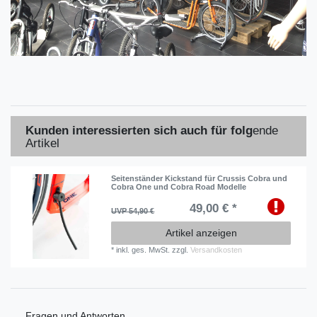
Kunden interessierten sich auch für folg
ende
Artikel
Seitenständer Kickstand für Crussis Cobra und
Cobra One und Cobra Road Modelle
49,00 € *
UVP 54,90 €
Artikel anzeigen
*
inkl. ges. MwSt.
zzgl.
Versandkosten
Fragen und Antworten