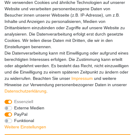
Wir verwenden Cookies und ähnliche Technologien auf unserer
Website und verarbeiten personenbezogene Daten von
Widerrufs­recht
Kontakt
Vertrag widerrufen
Besucher:innen unserer Webseite (z.B. IP-Adresse), um z.B.
Inhalte und Anzeigen zu personalisieren, Medien von
Drittanbietern einzubinden oder Zugriffe auf unsere Website zu
Hinweise zur Batterieentsorgung
analysieren. Die Datenverarbeitung erfolgt erst durch gesetzte
Im Zusammenhang mit dem Vertrieb von Batterien oder mit
Cookies. Wir teilen diese Daten mit Dritten, die wir in den
der Lieferung von Geräten, die Batterien enthalten, sind wir
Einstellungen benennen.
verpflichtet, Sie auf folgendes hinzuweisen:
Die Datenverarbeitung kann mit Einwilligung oder aufgrund eines
Sie sind zur Rückgabe gebrauchter Batterien als Endnutzer
berechtigten Interesses erfolgen. Die Zustimmung kann erteilt
gesetzlich verpflichtet. Sie können Altbatterien, die wir als
oder abgelehnt werden. Es besteht das Recht, nicht einzuwilligen
Neubatterien im Sortiment führen oder geführt haben,
und die Einwilligung zu einem späteren Zeitpunkt zu ändern oder
unentgeltlich an unserem Versandlager (Versandadresse)
zu widerrufen. Beachten Sie unser
Impressum
und weitere
zurückgeben. Die auf den Batterien abgebildeten Symbole
Hinweise zur Verwendung personenbezogener Daten in unserer
haben folgende Bedeutung:
Daten­schutz­erklärung
.
Das Symbol der durchgekreuzten Mülltonne bedeutet, dass
die Batterie nicht in den Hausmüll gegeben werden darf.
Essenziell
Pb = Batterie enthält mehr als 0,004 Masseprozent Blei
Externe Medien
Cd = Batterie enthält mehr als 0,002 Masseprozent
PayPal
Cadmium
Funktional
Hg = Batterie enthält mehr als 0,0005 Masseprozent
Weitere Einstellungen
Quecksilber.