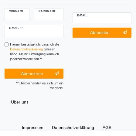
VORNAME
NACHNAME
E-MAIL
Newsletter
E-MAIL **
Newsletter-
Abmelden
Honig
Abmeldung
Honig
Hiermit bestätige ich, dass ich die
Daten­schutz­erklärung
gelesen
habe. Meine Einwilligung kann ich
jederzeit widerrufen.**
Abonnieren
** Hierbei handelt es sich um ein
Pflichtfeld.
Über uns
Impressum
Daten­schutz­erklärung
AGB