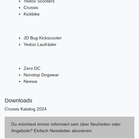
Yedoo Scooters
Crussis
Kickbike
JD Bug Kickscooter
Yedoo Laufräder
Zero DC
Nonstop Dogwear
Neewa
Downloads
Crussis Katalog 2024
Du möchtest immer informiert sein über Neuheiten oder
Angebote? Einfach Newsletter abonieren.