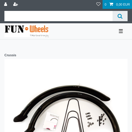
0
0,00 EUR
☰
Crussis