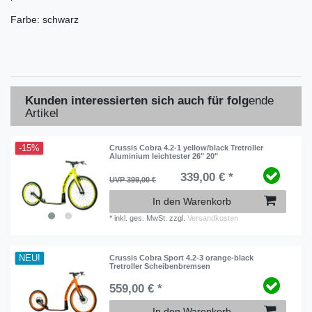
Farbe: schwarz
Kunden interessierten sich auch für folg
ende
Artikel
-15%
Crussis Cobra 4.2-1 yellow/black Tretroller
Aluminium leichtester 26" 20"
339,00 € *
UVP 399,00 €
In den Warenkorb
*
inkl. ges. MwSt.
zzgl.
Versandkosten
NEU!
Crussis Cobra Sport 4.2-3 orange-black
Tretroller Scheibenbremsen
559,00 € *
In den Warenkorb