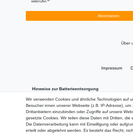
widerrufen.**
Abonnieren
Über 
Impressum
D
Hinweise zur Batterieentsorgung
Im Zusammenhang mit dem Vertrieb von Batterien oder m
Wir verwenden Cookies und ähnliche Technologien auf 
Sie sind zur Rückgabe gebrauchter Batterien als Endnu
Besucher:innen unserer Webseite (z.B. IP-Adresse), um z
unentgeltlich an unserem Versandlager (Versandadre
Drittanbietern einzubinden oder Zugriffe auf unsere Webs
Das Symbol der durchgekreuzten Mülltonne bedeutet, 
gesetzte Cookies. Wir teilen diese Daten mit Dritten, die
Pb = Batterie enthält mehr als 0,004 Masseprozent Bl
Die Datenverarbeitung kann mit Einwilligung oder aufgru
Cd = Batterie enthält mehr als 0,002 Masseprozent
erteilt oder abgelehnt werden. Es besteht das Recht, nich
Hg = Batterie enthält mehr als 0,0005 Masseprozent 