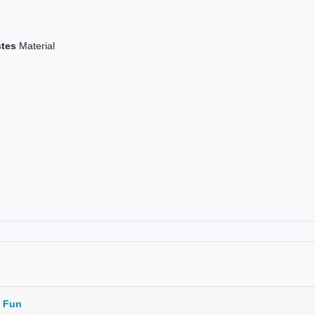
stes
Material
d Fun