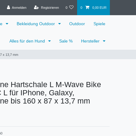
Anmelden
Registrieren
0
0
0,00 EUR
ge
Bekleidung Outdoor
Outdoor
Spiele
Alles für den Hund
Sale %
Hersteller
87 x 13,7 mm
ne Hartschale L M-Wave Bike
L für IPhone, Galaxy,
ne bis 160 x 87 x 13,7 mm
60