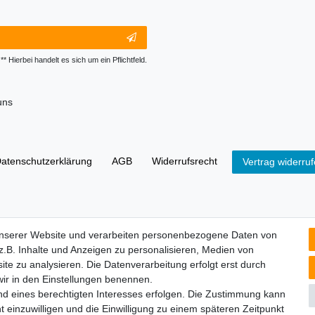
** Hierbei handelt es sich um ein Pflichtfeld.
uns
aten­schutz­erklärung
AGB
Widerrufs­recht
Vertrag widerru
it der Lieferung von Geräten, die Batterien enthalten, sind wir verpf
unserer Website und verarbeiten personenbezogene Daten von
tzer gesetzlich verpflichtet. Sie können Altbatterien, die wir als Neub
.B. Inhalte und Anzeigen zu personalisieren, Medien von
sse) zurückgeben. Die auf den Batterien abgebildeten Symbole haben
ite zu analysieren. Die Datenverarbeitung erfolgt erst durch
dass die Batterie nicht in den Hausmüll gegeben werden darf.
 wir in den Einstellungen benennen.
ei
nd eines berechtigten Interesses erfolgen. Die Zustimmung kann
 Cadmium
t einzuwilligen und die Einwilligung zu einem späteren Zeitpunkt
Quecksilber.