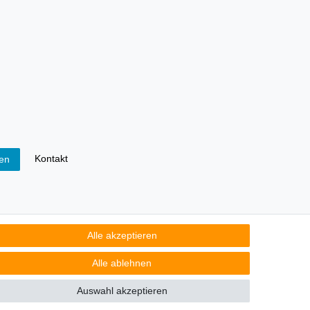
Kontakt
fen
lichtet, Sie auf folgendes hinzuweisen:
Alle akzeptieren
atterien im Sortiment führen oder geführt haben,
 folgende Bedeutung:
Alle ablehnen
Auswahl akzeptieren