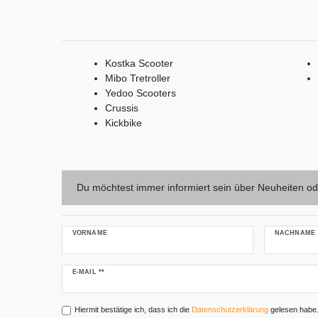
Kostka Scooter
Mibo Tretroller
Yedoo Scooters
Crussis
Kickbike
Du möchtest immer informiert sein über Neuheiten od
VORNAME
NACHNAME
Newsletter
E-MAIL **
Honig
Hiermit bestätige ich, dass ich die
Daten­schutz­erklärung
gelesen habe. 