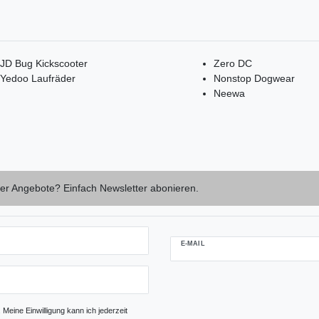
JD Bug Kickscooter
Zero DC
Yedoo Laufräder
Nonstop Dogwear
Neewa
er Angebote? Einfach Newsletter abonieren.
E-MAIL
Newsletter-
Abmeldung
Honig
Meine Einwilligung kann ich jederzeit