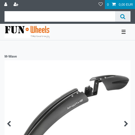
0
0,00 EUR
☰
M-Wave