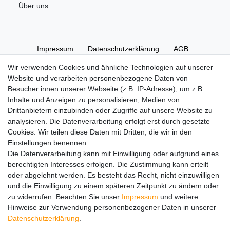
Über uns
Impressum
Daten­schutz­erklärung
AGB
Wir verwenden Cookies und ähnliche Technologien auf unserer
Website und verarbeiten personenbezogene Daten von
Widerrufs­recht
Kontakt
Vertrag widerrufen
Besucher:innen unserer Webseite (z.B. IP-Adresse), um z.B.
Inhalte und Anzeigen zu personalisieren, Medien von
Drittanbietern einzubinden oder Zugriffe auf unsere Website zu
Hinweise zur Batterieentsorgung
analysieren. Die Datenverarbeitung erfolgt erst durch gesetzte
Im Zusammenhang mit dem Vertrieb von Batterien oder mit
Cookies. Wir teilen diese Daten mit Dritten, die wir in den
der Lieferung von Geräten, die Batterien enthalten, sind wir
Einstellungen benennen.
verpflichtet, Sie auf folgendes hinzuweisen:
Die Datenverarbeitung kann mit Einwilligung oder aufgrund eines
Sie sind zur Rückgabe gebrauchter Batterien als Endnutzer
berechtigten Interesses erfolgen. Die Zustimmung kann erteilt
gesetzlich verpflichtet. Sie können Altbatterien, die wir als
oder abgelehnt werden. Es besteht das Recht, nicht einzuwilligen
Neubatterien im Sortiment führen oder geführt haben,
und die Einwilligung zu einem späteren Zeitpunkt zu ändern oder
unentgeltlich an unserem Versandlager (Versandadresse)
zu widerrufen. Beachten Sie unser
Impressum
und weitere
zurückgeben. Die auf den Batterien abgebildeten Symbole
Hinweise zur Verwendung personenbezogener Daten in unserer
haben folgende Bedeutung:
Daten­schutz­erklärung
.
Das Symbol der durchgekreuzten Mülltonne bedeutet, dass