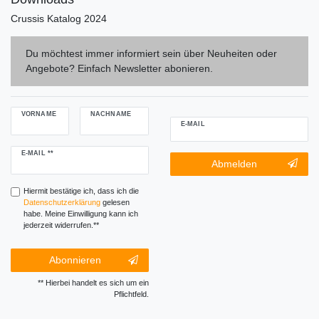
Crussis Katalog 2024
Du möchtest immer informiert sein über Neuheiten oder
Angebote? Einfach Newsletter abonieren.
VORNAME
NACHNAME
E-MAIL
Newsletter
E-MAIL **
Newsletter-
Abmelden
Honig
Abmeldung
Honig
Hiermit bestätige ich, dass ich die
Daten­schutz­erklärung
gelesen
habe. Meine Einwilligung kann ich
jederzeit widerrufen.**
Abonnieren
** Hierbei handelt es sich um ein
Pflichtfeld.