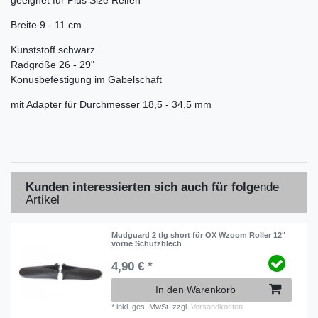
Breite 9 - 11 cm
Kunststoff schwarz
Radgröße 26 - 29"
Konusbefestigung im Gabelschaft
mit Adapter für Durchmesser 18,5 - 34,5 mm
Kunden interessierten sich auch für folg
ende
Artikel
Mudguard 2 tlg short für OX Wzoom Roller 12"
vorne Schutzblech
4,90 € *
In den Warenkorb
*
inkl. ges. MwSt.
zzgl.
Versandkosten