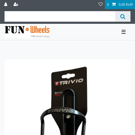
0
0,00 EUR
☰