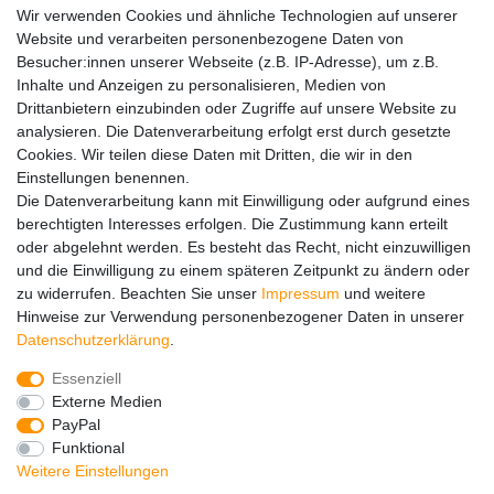
Wir verwenden Cookies und ähnliche Technologien auf unserer
Website und verarbeiten personenbezogene Daten von
Widerrufs­recht
Kontakt
Vertrag widerrufen
Besucher:innen unserer Webseite (z.B. IP-Adresse), um z.B.
Inhalte und Anzeigen zu personalisieren, Medien von
Drittanbietern einzubinden oder Zugriffe auf unsere Website zu
Hinweise zur Batterieentsorgung
analysieren. Die Datenverarbeitung erfolgt erst durch gesetzte
Im Zusammenhang mit dem Vertrieb von Batterien oder mit
Cookies. Wir teilen diese Daten mit Dritten, die wir in den
der Lieferung von Geräten, die Batterien enthalten, sind wir
Einstellungen benennen.
verpflichtet, Sie auf folgendes hinzuweisen:
Die Datenverarbeitung kann mit Einwilligung oder aufgrund eines
Sie sind zur Rückgabe gebrauchter Batterien als Endnutzer
berechtigten Interesses erfolgen. Die Zustimmung kann erteilt
gesetzlich verpflichtet. Sie können Altbatterien, die wir als
oder abgelehnt werden. Es besteht das Recht, nicht einzuwilligen
Neubatterien im Sortiment führen oder geführt haben,
und die Einwilligung zu einem späteren Zeitpunkt zu ändern oder
unentgeltlich an unserem Versandlager (Versandadresse)
zu widerrufen. Beachten Sie unser
Impressum
und weitere
zurückgeben. Die auf den Batterien abgebildeten Symbole
Hinweise zur Verwendung personenbezogener Daten in unserer
haben folgende Bedeutung:
Daten­schutz­erklärung
.
Das Symbol der durchgekreuzten Mülltonne bedeutet, dass
die Batterie nicht in den Hausmüll gegeben werden darf.
Essenziell
Pb = Batterie enthält mehr als 0,004 Masseprozent Blei
Externe Medien
Cd = Batterie enthält mehr als 0,002 Masseprozent
PayPal
Cadmium
Funktional
Hg = Batterie enthält mehr als 0,0005 Masseprozent
Weitere Einstellungen
Quecksilber.