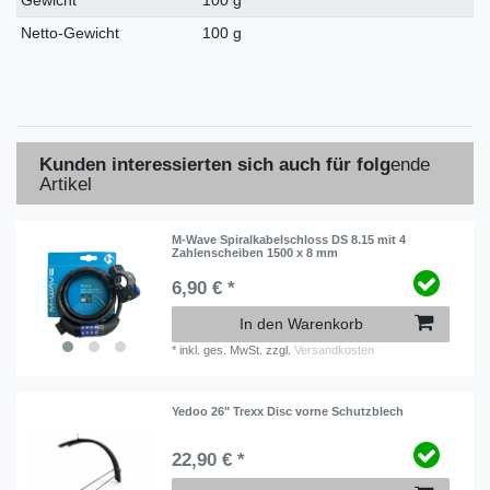
Gewicht
100 g
Netto-Gewicht
100 g
Kunden interessierten sich auch für folg
ende
Artikel
M-Wave Spiralkabelschloss DS 8.15 mit 4
Zahlenscheiben 1500 x 8 mm
6,90 € *
In den Warenkorb
*
inkl. ges. MwSt.
zzgl.
Versandkosten
Yedoo 26" Trexx Disc vorne Schutzblech
22,90 € *