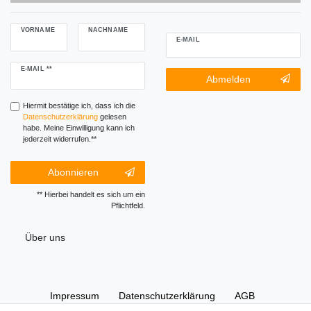
VORNAME
NACHNAME
E-MAIL
Newsletter
E-MAIL **
Newsletter-
Abmelden
Honig
Abmeldung
Honig
Hiermit bestätige ich, dass ich die
Daten­schutz­erklärung
gelesen
habe. Meine Einwilligung kann ich
jederzeit widerrufen.**
Abonnieren
** Hierbei handelt es sich um ein
Pflichtfeld.
Über uns
Impressum
Daten­schutz­erklärung
AGB