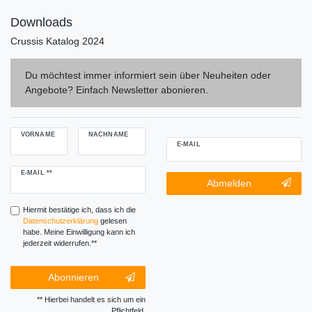
Downloads
Crussis Katalog 2024
Du möchtest immer informiert sein über Neuheiten oder
Angebote? Einfach Newsletter abonieren.
VORNAME
NACHNAME
E-MAIL
Newsletter
E-MAIL **
Newsletter-
Abmelden
Honig
Abmeldung
Honig
Hiermit bestätige ich, dass ich die
Daten­schutz­erklärung
gelesen
habe. Meine Einwilligung kann ich
jederzeit widerrufen.**
Abonnieren
** Hierbei handelt es sich um ein
Pflichtfeld.