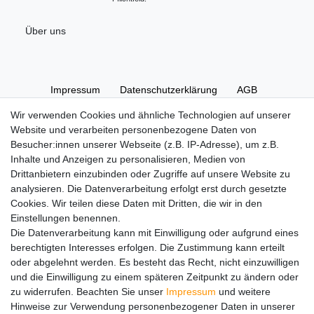
Über uns
Impressum
Daten­schutz­erklärung
AGB
Wir verwenden Cookies und ähnliche Technologien auf unserer
Website und verarbeiten personenbezogene Daten von
Widerrufs­recht
Kontakt
Vertrag widerrufen
Besucher:innen unserer Webseite (z.B. IP-Adresse), um z.B.
Inhalte und Anzeigen zu personalisieren, Medien von
Drittanbietern einzubinden oder Zugriffe auf unsere Website zu
Hinweise zur Batterieentsorgung
analysieren. Die Datenverarbeitung erfolgt erst durch gesetzte
Im Zusammenhang mit dem Vertrieb von Batterien oder mit
Cookies. Wir teilen diese Daten mit Dritten, die wir in den
der Lieferung von Geräten, die Batterien enthalten, sind wir
Einstellungen benennen.
verpflichtet, Sie auf folgendes hinzuweisen:
Die Datenverarbeitung kann mit Einwilligung oder aufgrund eines
Sie sind zur Rückgabe gebrauchter Batterien als Endnutzer
berechtigten Interesses erfolgen. Die Zustimmung kann erteilt
gesetzlich verpflichtet. Sie können Altbatterien, die wir als
oder abgelehnt werden. Es besteht das Recht, nicht einzuwilligen
Neubatterien im Sortiment führen oder geführt haben,
und die Einwilligung zu einem späteren Zeitpunkt zu ändern oder
unentgeltlich an unserem Versandlager (Versandadresse)
zu widerrufen. Beachten Sie unser
Impressum
und weitere
zurückgeben. Die auf den Batterien abgebildeten Symbole
Hinweise zur Verwendung personenbezogener Daten in unserer