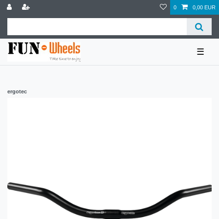
0
0,00 EUR
☰
ergotec