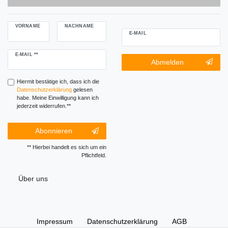
VORNAME
NACHNAME
E-MAIL
Newsletter
E-MAIL **
Newsletter-
Abmelden
Honig
Abmeldung
Honig
Hiermit bestätige ich, dass ich die
Daten­schutz­erklärung
gelesen
habe. Meine Einwilligung kann ich
jederzeit widerrufen.**
Abonnieren
** Hierbei handelt es sich um ein
Pflichtfeld.
Über uns
Impressum
Daten­schutz­erklärung
AGB