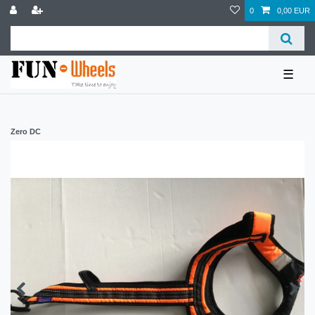
0
0,00 EUR
☰
Zero DC