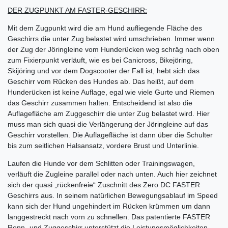
DER ZUGPUNKT AM FASTER-GESCHIRR:
Mit dem Zugpunkt wird die am Hund aufliegende Fläche des
Geschirrs die unter Zug belastet wird umschrieben. Immer wenn
der Zug der Jöringleine vom Hunderücken weg schräg nach oben
zum Fixierpunkt verläuft, wie es bei Canicross, Bikejöring,
Skijöring und vor dem Dogscooter der Fall ist, hebt sich das
Geschirr vom Rücken des Hundes ab. Das heißt, auf dem
Hunderücken ist keine Auflage, egal wie viele Gurte und Riemen
das Geschirr zusammen halten. Entscheidend ist also die
Auflagefläche am Zuggeschirr die unter Zug belastet wird. Hier
muss man sich quasi die Verlängerung der Jöringleine auf das
Geschirr vorstellen. Die Auflagefläche ist dann über die Schulter
bis zum seitlichen Halsansatz, vordere Brust und Unterlinie.
Laufen die Hunde vor dem Schlitten oder Trainingswagen,
verläuft die Zugleine parallel oder nach unten. Auch hier zeichnet
sich der quasi „rückenfreie“ Zuschnitt des Zero DC FASTER
Geschirrs aus. In seinem natürlichen Bewegungsablauf im Speed
kann sich der Hund ungehindert im Rücken krümmen um dann
langgestreckt nach vorn zu schnellen. Das patentierte FASTER
Renn- und Zuggeschirr unterstützt die Leistungsmöglichkeiten