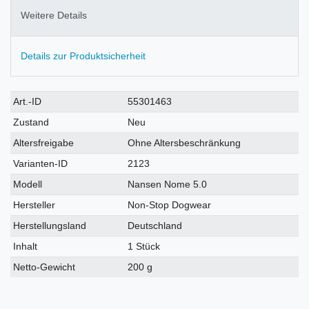
Weitere Details
Details zur Produktsicherheit
Technisches
Wert
Art.-ID
55301463
Merkmal
Zustand
Neu
Altersfreigabe
Ohne Altersbeschränkung
Varianten-ID
2123
Modell
Nansen Nome 5.0
Hersteller
Non-Stop Dogwear
Herstellungsland
Deutschland
Inhalt
1 Stück
Netto-Gewicht
200 g