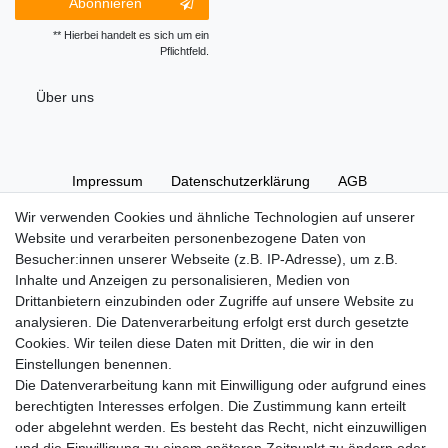
Abonnieren
** Hierbei handelt es sich um ein
Pflichtfeld.
Über uns
Impressum
Daten­schutz­erklärung
AGB
Wir verwenden Cookies und ähnliche Technologien auf unserer
Website und verarbeiten personenbezogene Daten von
Widerrufs­recht
Kontakt
Vertrag widerrufen
Besucher:innen unserer Webseite (z.B. IP-Adresse), um z.B.
Inhalte und Anzeigen zu personalisieren, Medien von
Drittanbietern einzubinden oder Zugriffe auf unsere Website zu
Hinweise zur Batterieentsorgung
analysieren. Die Datenverarbeitung erfolgt erst durch gesetzte
Im Zusammenhang mit dem Vertrieb von Batterien oder mit
Cookies. Wir teilen diese Daten mit Dritten, die wir in den
der Lieferung von Geräten, die Batterien enthalten, sind wir
Einstellungen benennen.
verpflichtet, Sie auf folgendes hinzuweisen:
Die Datenverarbeitung kann mit Einwilligung oder aufgrund eines
Sie sind zur Rückgabe gebrauchter Batterien als Endnutzer
berechtigten Interesses erfolgen. Die Zustimmung kann erteilt
gesetzlich verpflichtet. Sie können Altbatterien, die wir als
oder abgelehnt werden. Es besteht das Recht, nicht einzuwilligen
Neubatterien im Sortiment führen oder geführt haben,