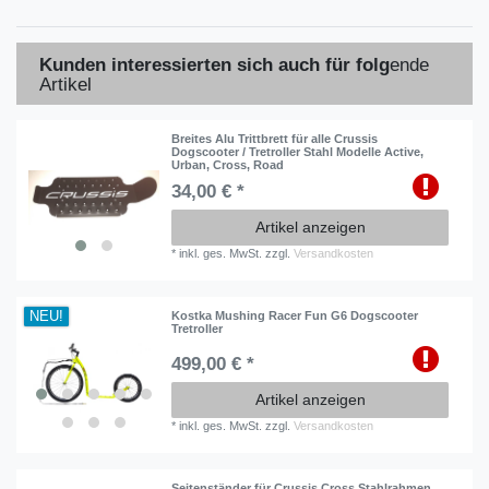
Kunden interessierten sich auch für folg
ende
Artikel
Breites Alu Trittbrett für alle Crussis
Dogscooter / Tretroller Stahl Modelle Active,
Urban, Cross, Road
34,00 € *
Artikel anzeigen
*
inkl. ges. MwSt.
zzgl.
Versandkosten
NEU!
Kostka Mushing Racer Fun G6 Dogscooter
Tretroller
499,00 € *
Artikel anzeigen
*
inkl. ges. MwSt.
zzgl.
Versandkosten
Seitenständer für Crussis Cross Stahlrahmen