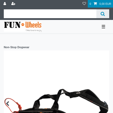
0
0,00 EUR
☰
Non-Stop Dogwear