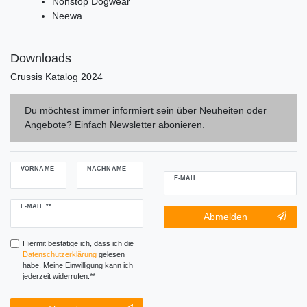
Nonstop Dogwear
Neewa
Downloads
Crussis Katalog 2024
Du möchtest immer informiert sein über Neuheiten oder
Angebote? Einfach Newsletter abonieren.
VORNAME
NACHNAME
E-MAIL
Newsletter
E-MAIL **
Newsletter-
Abmelden
Honig
Abmeldung
Honig
Hiermit bestätige ich, dass ich die
Daten­schutz­erklärung
gelesen
habe. Meine Einwilligung kann ich
jederzeit widerrufen.**