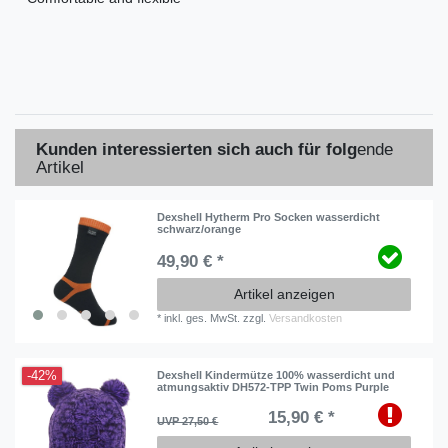
Kunden interessierten sich auch für folg
ende
Artikel
Dexshell Hytherm Pro Socken wasserdicht
schwarz/orange
49,90 € *
Artikel anzeigen
*
inkl. ges. MwSt.
zzgl.
Versandkosten
-42%
Dexshell Kindermütze 100% wasserdicht und
atmungsaktiv DH572-TPP Twin Poms Purple
15,90 € *
UVP 27,50 €