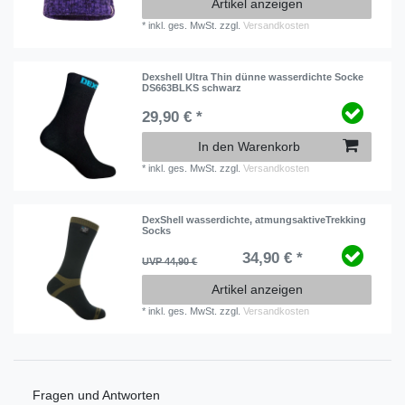
Artikel anzeigen
*
inkl. ges. MwSt.
zzgl.
Versandkosten
Dexshell Ultra Thin dünne wasserdichte Socke
DS663BLKS schwarz
29,90 € *
In den Warenkorb
*
inkl. ges. MwSt.
zzgl.
Versandkosten
DexShell wasserdichte, atmungsaktiveTrekking
Socks
34,90 € *
UVP 44,90 €
Artikel anzeigen
*
inkl. ges. MwSt.
zzgl.
Versandkosten
Fragen und Antworten