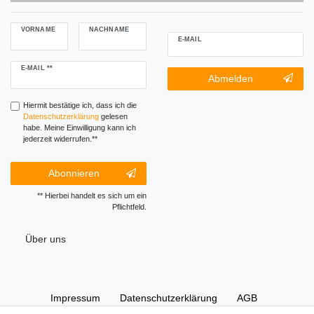
VORNAME
NACHNAME
E-MAIL
Newsletter
E-MAIL **
Newsletter-
Abmelden
Honig
Abmeldung
Honig
Hiermit bestätige ich, dass ich die
Daten­schutz­erklärung
gelesen
habe. Meine Einwilligung kann ich
jederzeit widerrufen.**
Abonnieren
** Hierbei handelt es sich um ein
Pflichtfeld.
Über uns
Impressum
Daten­schutz­erklärung
AGB