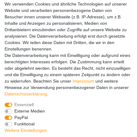
Wir verwenden Cookies und ähnliche Technologien auf unserer
Website und verarbeiten personenbezogene Daten von
Widerrufs­recht
Kontakt
Vertrag widerrufen
Besucher:innen unserer Webseite (z.B. IP-Adresse), um z.B.
Inhalte und Anzeigen zu personalisieren, Medien von
Drittanbietern einzubinden oder Zugriffe auf unsere Website zu
Hinweise zur Batterieentsorgung
analysieren. Die Datenverarbeitung erfolgt erst durch gesetzte
Im Zusammenhang mit dem Vertrieb von Batterien oder mit
Cookies. Wir teilen diese Daten mit Dritten, die wir in den
der Lieferung von Geräten, die Batterien enthalten, sind wir
Einstellungen benennen.
verpflichtet, Sie auf folgendes hinzuweisen:
Die Datenverarbeitung kann mit Einwilligung oder aufgrund eines
Sie sind zur Rückgabe gebrauchter Batterien als Endnutzer
berechtigten Interesses erfolgen. Die Zustimmung kann erteilt
gesetzlich verpflichtet. Sie können Altbatterien, die wir als
oder abgelehnt werden. Es besteht das Recht, nicht einzuwilligen
Neubatterien im Sortiment führen oder geführt haben,
und die Einwilligung zu einem späteren Zeitpunkt zu ändern oder
unentgeltlich an unserem Versandlager (Versandadresse)
zu widerrufen. Beachten Sie unser
Impressum
und weitere
zurückgeben. Die auf den Batterien abgebildeten Symbole
Hinweise zur Verwendung personenbezogener Daten in unserer
haben folgende Bedeutung:
Daten­schutz­erklärung
.
Das Symbol der durchgekreuzten Mülltonne bedeutet, dass
die Batterie nicht in den Hausmüll gegeben werden darf.
Essenziell
Pb = Batterie enthält mehr als 0,004 Masseprozent Blei
Externe Medien
Cd = Batterie enthält mehr als 0,002 Masseprozent
PayPal
Cadmium
Funktional
Hg = Batterie enthält mehr als 0,0005 Masseprozent
Weitere Einstellungen
Quecksilber.