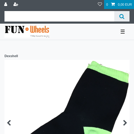
0
0,00 EUR
☰
Dexshell